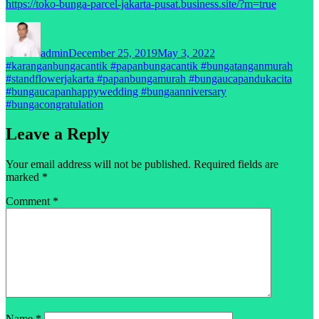
https://toko-bunga-parcel-jakarta-pusat.business.site/?m=true
Author
Posted
Tags
on
admin
December 25, 2019
May 3, 2022
#karanganbungacantik #papanbungacantik #bungatanganmurah
#standflowerjakarta #papanbungamurah #bungaucapandukacita
#bungaucapanhappywedding #bungaanniversary
#bungacongratulation
Leave a Reply
Your email address will not be published.
Required fields are
marked
*
Comment
*
Name
*