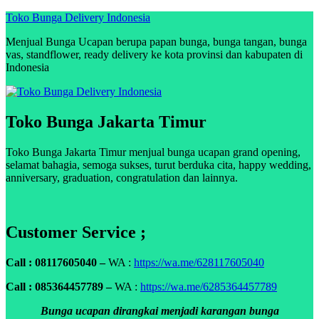
Skip
Toko Bunga Delivery Indonesia
to
Menjual Bunga Ucapan berupa papan bunga, bunga tangan, bunga
content
vas, standflower, ready delivery ke kota provinsi dan kabupaten di
Indonesia
Toko Bunga Jakarta Timur
Toko Bunga Jakarta Timur menjual bunga ucapan grand opening,
selamat bahagia, semoga sukses, turut berduka cita, happy wedding,
anniversary, graduation, congratulation dan lainnya.
Customer Service ;
Call : 08117605040 –
WA :
https://wa.me/628117605040
Call : 085364457789 –
WA :
https://wa.me/6285364457789
Bunga ucapan dirangkai menjadi karangan bunga