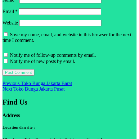
Email
*
Website
Save my name, email, and website in this browser for the next
time I comment.
Notify me of follow-up comments by email.
Notify me of new posts by email.
Post
Previous
Previous
Toko Bunga Jakarta Barat
Next
post:
Next
Toko Bunga Jakarta Pusat
navigation
post:
Find Us
Address
Location dan site ;