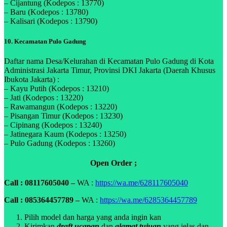
– Cijantung (Kodepos : 13770)
– Baru (Kodepos : 13780)
– Kalisari (Kodepos : 13790)
10. Kecamatan Pulo Gadung
Daftar nama Desa/Kelurahan di Kecamatan Pulo Gadung di Kota
Administrasi Jakarta Timur, Provinsi DKI Jakarta (Daerah Khusus
Ibukota Jakarta) :
– Kayu Putih (Kodepos : 13210)
– Jati (Kodepos : 13220)
– Rawamangun (Kodepos : 13220)
– Pisangan Timur (Kodepos : 13230)
– Cipinang (Kodepos : 13240)
– Jatinegara Kaum (Kodepos : 13250)
– Pulo Gadung (Kodepos : 13260)
Open Order ;
Call : 08117605040 –
WA :
https://wa.me/628117605040
Call : 085364457789 –
WA :
https://wa.me/6285364457789
Pilih model dan harga yang anda ingin kan
Kirimkan
draft ucapan
dan
alamat tujuan
yang jelas dan