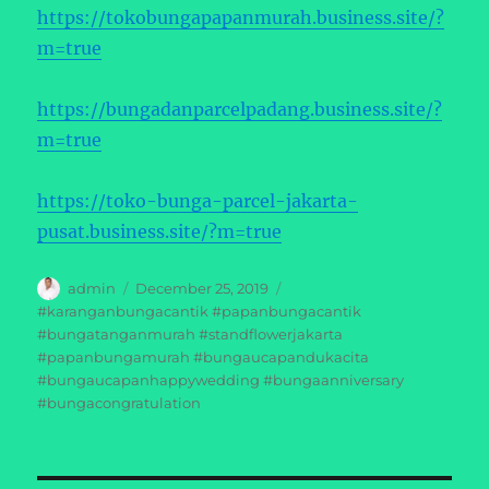
https://tokobungapapanmurah.business.site/?
m=true
https://bungadanparcelpadang.business.site/?
m=true
https://toko-bunga-parcel-jakarta-
pusat.business.site/?m=true
Author
Posted
Tags
admin
December 25, 2019
on
#karanganbungacantik #papanbungacantik
#bungatanganmurah #standflowerjakarta
#papanbungamurah #bungaucapandukacita
#bungaucapanhappywedding #bungaanniversary
#bungacongratulation