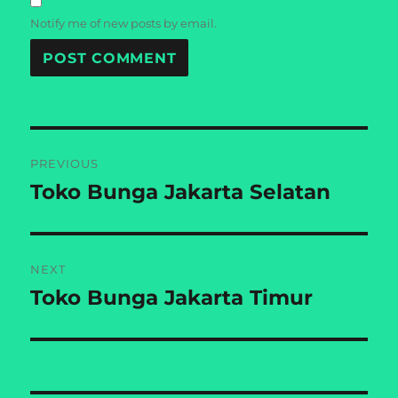
Notify me of new posts by email.
Post
PREVIOUS
navigation
Toko Bunga Jakarta Selatan
Previous
post:
NEXT
Toko Bunga Jakarta Timur
Next
post: