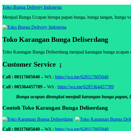
Skip
Toko Bunga Delivery Indonesia
to
Menjual Bunga Ucapan berupa papan bunga, bunga tangan, bunga vas, 
content
Toko Karangan Bunga Deliserdang
Toko Karangan Bunga Deliserdang menjual karangan bunga ucapan duka
Customer Service ;
Call : 08117605040 –
WA :
https://wa.me/628117605040
Call : 085364457789 –
WA :
https://wa.me/6285364457789
Bunga ucapan dirangkai menjadi karangan bunga papan, bun
Contoh Toko Karangan Bunga Deliserdang
Call : 08117605040 –
WA :
https://wa.me/628117605040