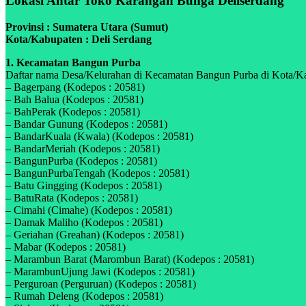
Lokasi Antar Toko Karangan Bunga Deliserdang
Provinsi : Sumatera Utara (Sumut)
Kota/Kabupaten : Deli Serdang
1. Kecamatan Bangun Purba
Daftar nama Desa/Kelurahan di Kecamatan Bangun Purba di Kota/Kab
– Bagerpang (Kodepos : 20581)
– Bah Balua (Kodepos : 20581)
– BahPerak (Kodepos : 20581)
– Bandar Gunung (Kodepos : 20581)
– BandarKuala (Kwala) (Kodepos : 20581)
– BandarMeriah (Kodepos : 20581)
– BangunPurba (Kodepos : 20581)
– BangunPurbaTengah (Kodepos : 20581)
– Batu Gingging (Kodepos : 20581)
– BatuRata (Kodepos : 20581)
– Cimahi (Cimahe) (Kodepos : 20581)
– Damak Maliho (Kodepos : 20581)
– Geriahan (Greahan) (Kodepos : 20581)
– Mabar (Kodepos : 20581)
– Marambun Barat (Marombun Barat) (Kodepos : 20581)
– MarambunUjung Jawi (Kodepos : 20581)
– Perguroan (Perguruan) (Kodepos : 20581)
– Rumah Deleng (Kodepos : 20581)