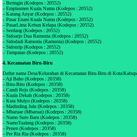
– Beringin (Kodepos : 20552)
– Emplasmen Kuala Namu (Kodepos : 20552)
– Karang Anyar (Kodepos : 20552)
– Pasar Enam Kuala Namu (Kodepos : 20552)
– PasarLima Kebun Kelapa (Kodepos : 20552)
– Serdang (Kodepos : 20552)
– Sidoarjo Dua Ramunia (Kodepos : 20552)
– Sidodadi Ramonia (Ramunia) (Kodepos : 20552)
– Sidourip (Kodepos : 20552)
– Tumpatan (Kodepos : 20552)
4. Kecamatan Biru-Biru
Daftar nama Desa/Kelurahan di Kecamatan Biru-Biru di Kota/Kabupat
– Aji Baho (Kodepos : 20358)
– Biru-Biru (Kodepos : 20358)
– Candi Rejo (Kodepos : 20358)
– Kuala Dekah (Kodepos : 20358)
– Kuta Mulyo (Kodepos : 20358)
– Madinding Julu (Kodepos : 20358)
– Mbaruae (Mbaruai) (Kodepos : 20358)
– Namo Suro Baru (Kodepos : 20358)
– NamoTualang (Kodepos : 20358)
– Penen (Kodepos : 20358)
– Per Ria Ria (Kodepos : 20358)