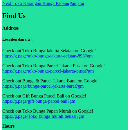
Next
post:
Next
Toko Karangan Bunga PadangPanjang
navigation
post:
Find Us
Address
Location dan site ;
Check out Toko Bunga Jakarta Selatan on Google!
https://g.page/toko-bunga-jakarta-selatan-893?gm
Check out Toko Bunga Parcel Jakarta Pusat on Google!
https://g.page/toko-bunga-parcel-jakarta-pusat?gm
Check out Bunga & Parcel Jakarta Barat on Google!
https://g.page/bunga-parcel-jakarta-barat?gm
Check out Gift Bunga Parcel Bali on Google!
https://g.page/gift-bunga-parcel-bali?gm
Check out Toko Bunga Papan Murah on Google!
https://g.page/Toko-bunga-murah-bekasi?gm
Hours