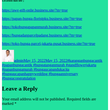
Location dan site ;
https://awe-gift-onlie.business.site/?m=true
https://papan-bunga-floristpku.business.site/?m=true
https://tokobungapapanmurah.business.site/?m=true
https://bungadanparcelpadang.business.site/?m=true
https://toko-bunga-parcel-jakarta-pusat.business.site/?m=true
Author
Posted
Tags
on
admin
May 15, 2022
May 15, 2022
#karanganbungacantik
#papanbungacantik #bungatanganmurah #standflowerjakarta
#papanbungamurah #bungaucapandukacita
#bungaucapanhappywedding #bungaanniversary
#bungacongratulation
Leave a Reply
Your email address will not be published.
Required fields are
marked
*