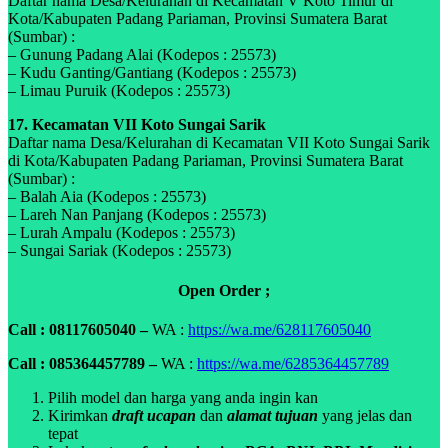
Daftar nama Desa/Kelurahan di Kecamatan V Koto Timur di
Kota/Kabupaten Padang Pariaman, Provinsi Sumatera Barat
(Sumbar) :
– Gunung Padang Alai (Kodepos : 25573)
– Kudu Ganting/Gantiang (Kodepos : 25573)
– Limau Puruik (Kodepos : 25573)
17. Kecamatan VII Koto Sungai Sarik
Daftar nama Desa/Kelurahan di Kecamatan VII Koto Sungai Sarik
di Kota/Kabupaten Padang Pariaman, Provinsi Sumatera Barat
(Sumbar) :
– Balah Aia (Kodepos : 25573)
– Lareh Nan Panjang (Kodepos : 25573)
– Lurah Ampalu (Kodepos : 25573)
– Sungai Sariak (Kodepos : 25573)
Open Order ;
Call : 08117605040 –
WA :
https://wa.me/628117605040
Call : 085364457789 –
WA :
https://wa.me/6285364457789
Pilih model dan harga yang anda ingin kan
Kirimkan
draft ucapan
dan
alamat tujuan
yang jelas dan
tepat