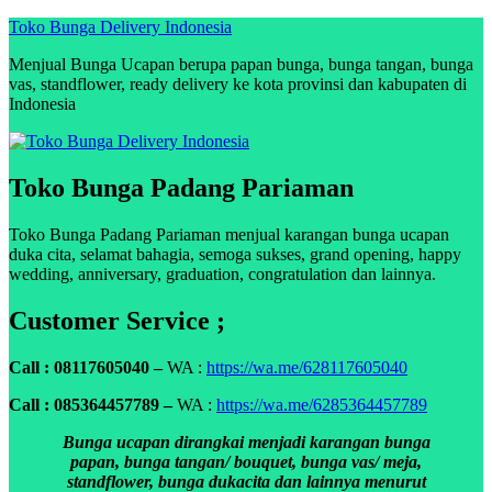
Skip
Toko Bunga Delivery Indonesia
to
Menjual Bunga Ucapan berupa papan bunga, bunga tangan, bunga
content
vas, standflower, ready delivery ke kota provinsi dan kabupaten di
Indonesia
Toko Bunga Padang Pariaman
Toko Bunga Padang Pariaman menjual karangan bunga ucapan
duka cita, selamat bahagia, semoga sukses, grand opening, happy
wedding, anniversary, graduation, congratulation dan lainnya.
Customer Service ;
Call : 08117605040 –
WA :
https://wa.me/628117605040
Call : 085364457789 –
WA :
https://wa.me/6285364457789
Bunga ucapan dirangkai menjadi karangan bunga
papan, bunga tangan/ bouquet, bunga vas/ meja,
standflower, bunga dukacita dan lainnya menurut