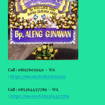
Call : 08117605040 –
WA
:
https://wa.me/628117605040
Call : 085364457789 –
WA
:
https://wa.me/6285364457789