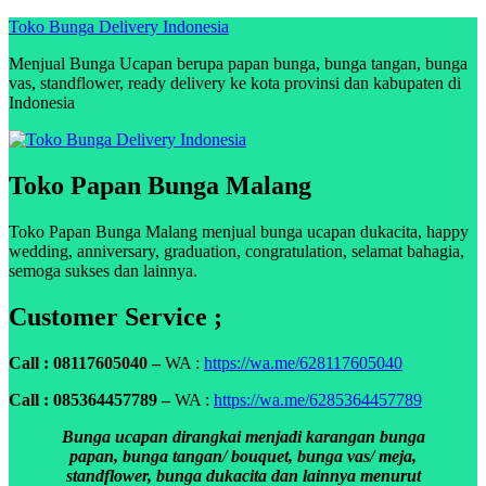
Skip
Toko Bunga Delivery Indonesia
to
Menjual Bunga Ucapan berupa papan bunga, bunga tangan, bunga
content
vas, standflower, ready delivery ke kota provinsi dan kabupaten di
Indonesia
Toko Papan Bunga Malang
Toko Papan Bunga Malang menjual bunga ucapan dukacita, happy
wedding, anniversary, graduation, congratulation, selamat bahagia,
semoga sukses dan lainnya.
Customer Service ;
Call : 08117605040 –
WA :
https://wa.me/628117605040
Call : 085364457789 –
WA :
https://wa.me/6285364457789
Bunga ucapan dirangkai menjadi karangan bunga
papan, bunga tangan/ bouquet, bunga vas/ meja,
standflower, bunga dukacita dan lainnya menurut