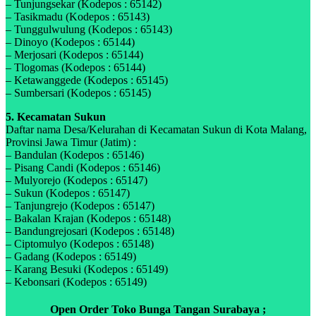
– Tunjungsekar (Kodepos : 65142)
– Tasikmadu (Kodepos : 65143)
– Tunggulwulung (Kodepos : 65143)
– Dinoyo (Kodepos : 65144)
– Merjosari (Kodepos : 65144)
– Tlogomas (Kodepos : 65144)
– Ketawanggede (Kodepos : 65145)
– Sumbersari (Kodepos : 65145)
5. Kecamatan Sukun
Daftar nama Desa/Kelurahan di Kecamatan Sukun di Kota Malang,
Provinsi Jawa Timur (Jatim) :
– Bandulan (Kodepos : 65146)
– Pisang Candi (Kodepos : 65146)
– Mulyorejo (Kodepos : 65147)
– Sukun (Kodepos : 65147)
– Tanjungrejo (Kodepos : 65147)
– Bakalan Krajan (Kodepos : 65148)
– Bandungrejosari (Kodepos : 65148)
– Ciptomulyo (Kodepos : 65148)
– Gadang (Kodepos : 65149)
– Karang Besuki (Kodepos : 65149)
– Kebonsari (Kodepos : 65149)
Open Order Toko Bunga Tangan Surabaya ;