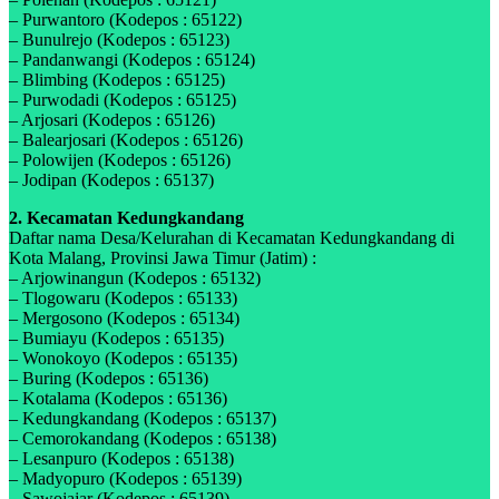
– Purwantoro (Kodepos : 65122)
– Bunulrejo (Kodepos : 65123)
– Pandanwangi (Kodepos : 65124)
– Blimbing (Kodepos : 65125)
– Purwodadi (Kodepos : 65125)
– Arjosari (Kodepos : 65126)
– Balearjosari (Kodepos : 65126)
– Polowijen (Kodepos : 65126)
– Jodipan (Kodepos : 65137)
2. Kecamatan Kedungkandang
Daftar nama Desa/Kelurahan di Kecamatan Kedungkandang di
Kota Malang, Provinsi Jawa Timur (Jatim) :
– Arjowinangun (Kodepos : 65132)
– Tlogowaru (Kodepos : 65133)
– Mergosono (Kodepos : 65134)
– Bumiayu (Kodepos : 65135)
– Wonokoyo (Kodepos : 65135)
– Buring (Kodepos : 65136)
– Kotalama (Kodepos : 65136)
– Kedungkandang (Kodepos : 65137)
– Cemorokandang (Kodepos : 65138)
– Lesanpuro (Kodepos : 65138)
– Madyopuro (Kodepos : 65139)
– Sawojajar (Kodepos : 65139)