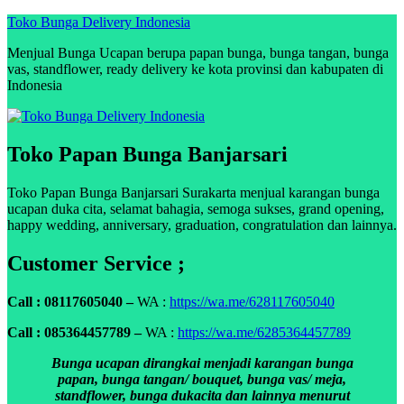
Skip
Toko Bunga Delivery Indonesia
to
Menjual Bunga Ucapan berupa papan bunga, bunga tangan, bunga
content
vas, standflower, ready delivery ke kota provinsi dan kabupaten di
Indonesia
Toko Papan Bunga Banjarsari
Toko Papan Bunga Banjarsari Surakarta menjual karangan bunga
ucapan duka cita, selamat bahagia, semoga sukses, grand opening,
happy wedding, anniversary, graduation, congratulation dan lainnya.
Customer Service ;
Call : 08117605040 –
WA :
https://wa.me/628117605040
Call : 085364457789 –
WA :
https://wa.me/6285364457789
Bunga ucapan dirangkai menjadi karangan bunga
papan, bunga tangan/ bouquet, bunga vas/ meja,
standflower, bunga dukacita dan lainnya menurut