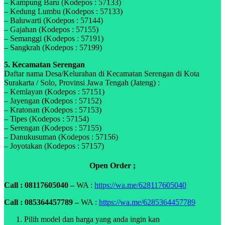
– Kampung Baru (Kodepos : 57133)
– Kedung Lumbu (Kodepos : 57133)
– Baluwarti (Kodepos : 57144)
– Gajahan (Kodepos : 57155)
– Semanggi (Kodepos : 57191)
– Sangkrah (Kodepos : 57199)
5. Kecamatan Serengan
Daftar nama Desa/Kelurahan di Kecamatan Serengan di Kota
Surakarta / Solo, Provinsi Jawa Tengah (Jateng) :
– Kemlayan (Kodepos : 57151)
– Jayengan (Kodepos : 57152)
– Kratonan (Kodepos : 57153)
– Tipes (Kodepos : 57154)
– Serengan (Kodepos : 57155)
– Danukusuman (Kodepos : 57156)
– Joyotakan (Kodepos : 57157)
Open Order ;
Call : 08117605040 –
WA :
https://wa.me/628117605040
Call : 085364457789 –
WA :
https://wa.me/6285364457789
Pilih model dan harga yang anda ingin kan