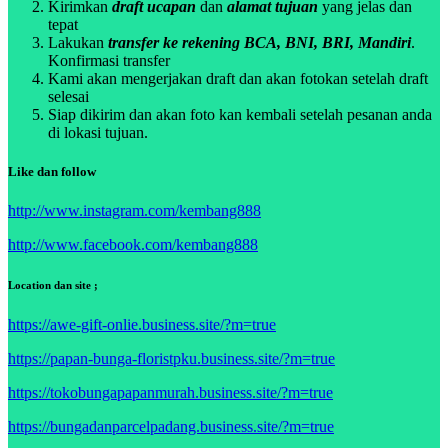
Kirimkan
draft ucapan
dan
alamat tujuan
yang jelas dan
tepat
Lakukan
transfer ke rekening BCA, BNI, BRI, Mandiri
.
Konfirmasi transfer
Kami akan mengerjakan draft dan akan fotokan setelah draft
selesai
Siap dikirim dan akan foto kan kembali setelah pesanan anda
di lokasi tujuan.
Like dan follow
http://www.instagram.com/kembang888
http://www.facebook.com/kembang888
Location dan site ;
https://awe-gift-onlie.business.site/?m=true
https://papan-bunga-floristpku.business.site/?m=true
https://tokobungapapanmurah.business.site/?m=true
https://bungadanparcelpadang.business.site/?m=true