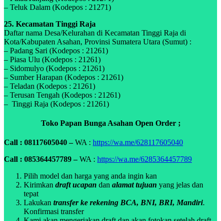
– Teluk Dalam (Kodepos : 21271)
25. Kecamatan Tinggi Raja
Daftar nama Desa/Kelurahan di Kecamatan Tinggi Raja di
Kota/Kabupaten Asahan, Provinsi Sumatera Utara (Sumut) :
– Padang Sari (Kodepos : 21261)
– Piasa Ulu (Kodepos : 21261)
– Sidomulyo (Kodepos : 21261)
– Sumber Harapan (Kodepos : 21261)
– Teladan (Kodepos : 21261)
– Terusan Tengah (Kodepos : 21261)
– Tinggi Raja (Kodepos : 21261)
Toko Papan Bunga Asahan Open Order ;
Call : 08117605040 –
WA :
https://wa.me/628117605040
Call : 085364457789 –
WA :
https://wa.me/6285364457789
Pilih model dan harga yang anda ingin kan
Kirimkan
draft ucapan
dan
alamat tujuan
yang jelas dan
tepat
Lakukan
transfer ke rekening BCA, BNI, BRI, Mandiri
.
Konfirmasi transfer
Kami akan mengerjakan draft dan akan fotokan setelah draft