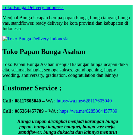
Skip
Toko Bunga Delivery Indonesia
to
Menjual Bunga Ucapan berupa papan bunga, bunga tangan, bunga
content
vas, standflower, ready delivery ke kota provinsi dan kabupaten di
Indonesia
Toko Papan Bunga Asahan
Toko Papan Bunga Asahan menjual karangan bunga ucapan duka
cita, selamat bahagia, semoga sukses, grand opening, happy
wedding, anniversary, graduation, congratulation dan lainnya.
Customer Service ;
Call : 08117605040 –
WA :
https://wa.me/628117605040
Call : 085364457789 –
WA :
https://wa.me/6285364457789
Bunga ucapan dirangkai menjadi karangan bunga
papan, bunga tangan/ bouquet, bunga vas/ meja,
standflower, bunga dukacita dan lainnya menurut