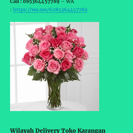
Call : 085364457789 –
WA
:
https://wa.me/6285364457789
Wilayah Delivery Toko Karangan