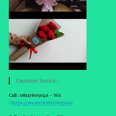
Customer Service ;
Call : 08117605040 –
WA
:
https://wa.me/628117605040