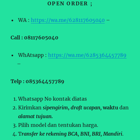
OPEN ORDER ;
WA :
https://wa.me/628117605040
–
Call : 08117605040
WhAtsapp :
https://wa.me/6285364457789
–
Telp : 085364457789
Whatsapp No kontak diatas
Kirimkan
sipengirim
,
draft ucapan,
waktu
dan
alamat tujuan.
Pilih model dan tentukan harga.
T
ransfer ke rekening BCA, BNI, BRI, Mandiri
.