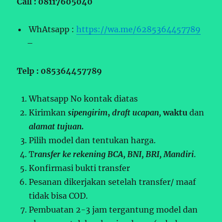
Call : 08117605040
WhAtsapp :
https://wa.me/6285364457789
–
Telp : 085364457789
Whatsapp No kontak diatas
Kirimkan
sipengirim
,
draft ucapan,
waktu
dan
alamat tujuan.
Pilih model dan tentukan harga.
T
ransfer ke rekening BCA, BNI, BRI, Mandiri
.
Konfirmasi bukti transfer
Pesanan dikerjakan setelah transfer/ maaf
tidak bisa COD.
Pembuatan 2-3 jam tergantung model dan