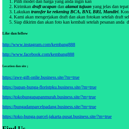
Pilih model dan harga yang anda ingin kan
Kirimkan
draft ucapan
dan
alamat tujuan
yang jelas dan tepat
Lakukan
transfer ke rekening BCA, BNI, BRI, Mandiri
. Kon
Kami akan mengerjakan draft dan akan fotokan setelah draft sel
Siap dikirim dan akan foto kan kembali setelah pesanan anda di
Like dan follow
http://www.instagram.com/kembang888
http://www.facebook.com/kembang888
Location dan site ;
https://awe-gift-onlie.business.site/?m=true
https://papan-bunga-floristpku.business.site/?m=true
https://tokobungapapanmurah.business.site/?m=true
https://bungadanparcelpadang.business.site/?m=true
https://toko-bunga-parcel-jakarta-pusat.business.site/?m=true
Find Us