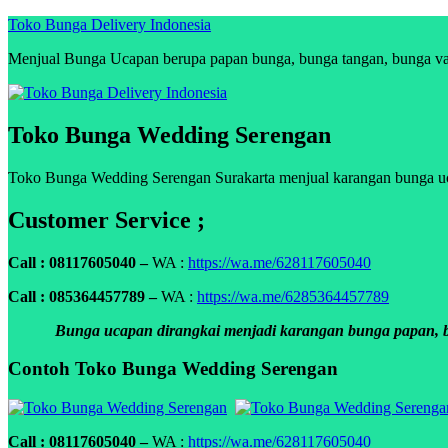
Skip
Toko Bunga Delivery Indonesia
to
Menjual Bunga Ucapan berupa papan bunga, bunga tangan, bunga vas, 
content
Toko Bunga Wedding Serengan
Toko Bunga Wedding Serengan Surakarta menjual karangan bunga ucapa
Customer Service ;
Call : 08117605040 –
WA :
https://wa.me/628117605040
Call : 085364457789 –
WA :
https://wa.me/6285364457789
Bunga ucapan dirangkai menjadi karangan bunga papan, bun
Contoh Toko Bunga Wedding Serengan
Call : 08117605040 –
WA :
https://wa.me/628117605040