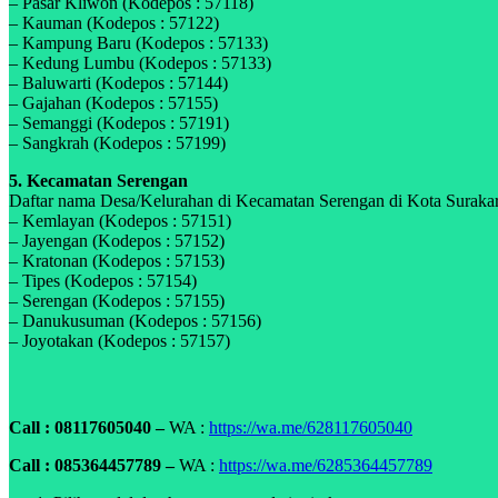
– Pasar Kliwon (Kodepos : 57118)
– Kauman (Kodepos : 57122)
– Kampung Baru (Kodepos : 57133)
– Kedung Lumbu (Kodepos : 57133)
– Baluwarti (Kodepos : 57144)
– Gajahan (Kodepos : 57155)
– Semanggi (Kodepos : 57191)
– Sangkrah (Kodepos : 57199)
5. Kecamatan Serengan
Daftar nama Desa/Kelurahan di Kecamatan Serengan di Kota Surakarta
– Kemlayan (Kodepos : 57151)
– Jayengan (Kodepos : 57152)
– Kratonan (Kodepos : 57153)
– Tipes (Kodepos : 57154)
– Serengan (Kodepos : 57155)
– Danukusuman (Kodepos : 57156)
– Joyotakan (Kodepos : 57157)
Call : 08117605040 –
WA :
https://wa.me/628117605040
Call : 085364457789 –
WA :
https://wa.me/6285364457789