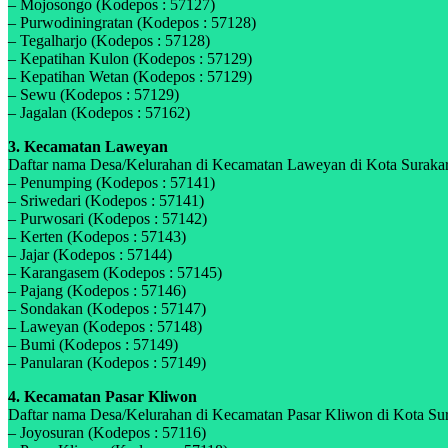
– Mojosongo (Kodepos : 57127)
– Purwodiningratan (Kodepos : 57128)
– Tegalharjo (Kodepos : 57128)
– Kepatihan Kulon (Kodepos : 57129)
– Kepatihan Wetan (Kodepos : 57129)
– Sewu (Kodepos : 57129)
– Jagalan (Kodepos : 57162)
3. Kecamatan Laweyan
Daftar nama Desa/Kelurahan di Kecamatan Laweyan di Kota Surakarta
– Penumping (Kodepos : 57141)
– Sriwedari (Kodepos : 57141)
– Purwosari (Kodepos : 57142)
– Kerten (Kodepos : 57143)
– Jajar (Kodepos : 57144)
– Karangasem (Kodepos : 57145)
– Pajang (Kodepos : 57146)
– Sondakan (Kodepos : 57147)
– Laweyan (Kodepos : 57148)
– Bumi (Kodepos : 57149)
– Panularan (Kodepos : 57149)
4. Kecamatan Pasar Kliwon
Daftar nama Desa/Kelurahan di Kecamatan Pasar Kliwon di Kota Surak
– Joyosuran (Kodepos : 57116)