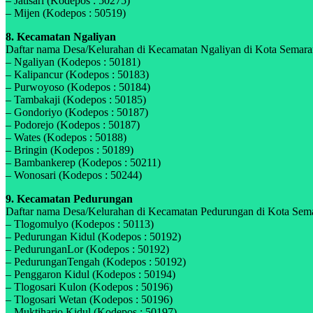
– Jatisari (Kodepos : 50275)
– Mijen (Kodepos : 50519)
8. Kecamatan Ngaliyan
Daftar nama Desa/Kelurahan di Kecamatan Ngaliyan di Kota Semaran
– Ngaliyan (Kodepos : 50181)
– Kalipancur (Kodepos : 50183)
– Purwoyoso (Kodepos : 50184)
– Tambakaji (Kodepos : 50185)
– Gondoriyo (Kodepos : 50187)
– Podorejo (Kodepos : 50187)
– Wates (Kodepos : 50188)
– Bringin (Kodepos : 50189)
– Bambankerep (Kodepos : 50211)
– Wonosari (Kodepos : 50244)
9. Kecamatan Pedurungan
Daftar nama Desa/Kelurahan di Kecamatan Pedurungan di Kota Semar
– Tlogomulyo (Kodepos : 50113)
– Pedurungan Kidul (Kodepos : 50192)
– PedurunganLor (Kodepos : 50192)
– PedurunganTengah (Kodepos : 50192)
– Penggaron Kidul (Kodepos : 50194)
– Tlogosari Kulon (Kodepos : 50196)
– Tlogosari Wetan (Kodepos : 50196)
– Muktiharjo Kidul (Kodepos : 50197)