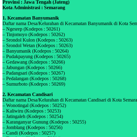
Provinsi : Jawa Tengah (Jateng)
Kota Administrasi : Semarang
1. Kecamatan Banyumanik
Daftar nama Desa/Kelurahan di Kecamatan Banyumanik di Kota Semar
– Ngesrep (Kodepos : 50261)
– Tinjomoyo (Kodepos : 50262)
– Srondol Kulon (Kodepos : 50263)
– Srondol Wetan (Kodepos : 50263)
– Banyumanik (Kodepos : 50264)
– Pudakpayung (Kodepos : 50265)
– Gedawang (Kodepos : 50266)
– Jabungan (Kodepos : 50266)
– Padangsari (Kodepos : 50267)
– Pedalangan (Kodepos : 50268)
– Sumurboto (Kodepos : 50269)
2. Kecamatan Candisari
Daftar nama Desa/Kelurahan di Kecamatan Candisari di Kota Semaran
– Wonotingal (Kodepos : 50252)
– Kaliwiru (Kodepos : 50253)
– Jatingaleh (Kodepos : 50254)
– Karanganyar Gunung (Kodepos : 50255)
– Jomblang (Kodepos : 50256)
– Candi (Kodepos : 50257)