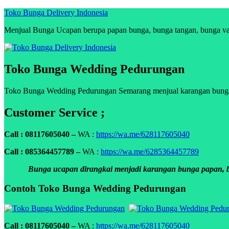
Skip
Toko Bunga Delivery Indonesia
to
Menjual Bunga Ucapan berupa papan bunga, bunga tangan, bunga vas, 
content
Toko Bunga Wedding Pedurungan
Toko Bunga Wedding Pedurungan Semarang menjual karangan bunga uca
Customer Service ;
Call : 08117605040 –
WA :
https://wa.me/628117605040
Call : 085364457789 –
WA :
https://wa.me/6285364457789
Bunga ucapan dirangkai menjadi karangan bunga papan, bun
Contoh Toko Bunga Wedding Pedurungan
Call : 08117605040 –
WA :
https://wa.me/628117605040