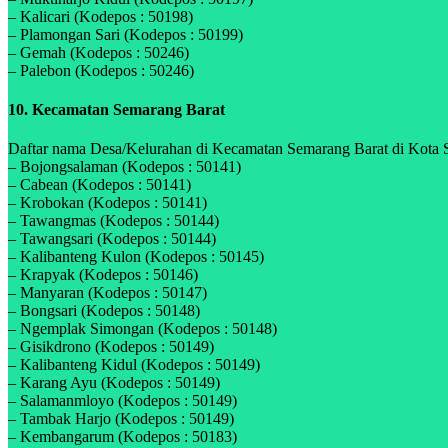
– Kalicari (Kodepos : 50198)
– Plamongan Sari (Kodepos : 50199)
– Gemah (Kodepos : 50246)
– Palebon (Kodepos : 50246)
10. Kecamatan Semarang Barat
Daftar nama Desa/Kelurahan di Kecamatan Semarang Barat di Kota S
– Bojongsalaman (Kodepos : 50141)
– Cabean (Kodepos : 50141)
– Krobokan (Kodepos : 50141)
– Tawangmas (Kodepos : 50144)
– Tawangsari (Kodepos : 50144)
– Kalibanteng Kulon (Kodepos : 50145)
– Krapyak (Kodepos : 50146)
– Manyaran (Kodepos : 50147)
– Bongsari (Kodepos : 50148)
– Ngemplak Simongan (Kodepos : 50148)
– Gisikdrono (Kodepos : 50149)
– Kalibanteng Kidul (Kodepos : 50149)
– Karang Ayu (Kodepos : 50149)
– Salamanmloyo (Kodepos : 50149)
– Tambak Harjo (Kodepos : 50149)
– Kembangarum (Kodepos : 50183)