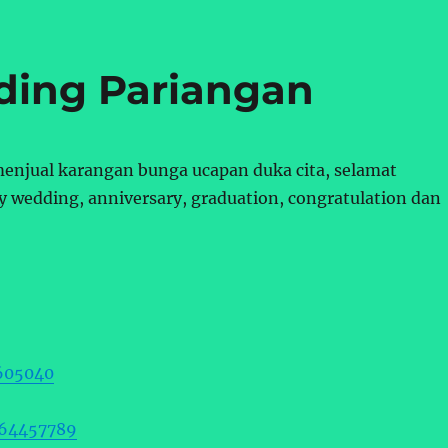
ing Pariangan
njual karangan bunga ucapan duka cita, selamat
 wedding, anniversary, graduation, congratulation dan
605040
364457789