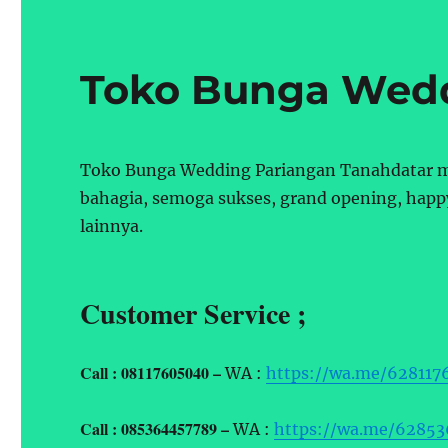
Toko Bunga Wedd
Toko Bunga Wedding Pariangan Tanahdatar me
bahagia, semoga sukses, grand opening, happy
lainnya.
Customer Service ;
Call : 08117605040 –
WA :
https://wa.me/628117
Call : 085364457789 –
WA :
https://wa.me/6285