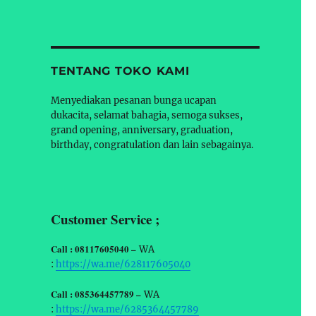
TENTANG TOKO KAMI
Menyediakan pesanan bunga ucapan
dukacita, selamat bahagia, semoga sukses,
grand opening, anniversary, graduation,
birthday, congratulation dan lain sebagainya.
Customer Service ;
Call : 08117605040 –
WA
:
https://wa.me/628117605040
Call : 085364457789 –
WA
:
https://wa.me/6285364457789