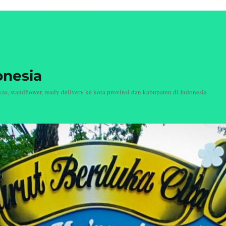
onesia
, standflower, ready delivery ke kota provinsi dan kabupaten di Indonesia