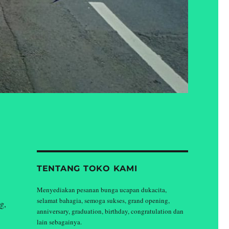
TENTANG TOKO KAMI
Menyediakan pesanan bunga ucapan dukacita,
selamat bahagia, semoga sukses, grand opening,
g,
anniversary, graduation, birthday, congratulation dan
lain sebagainya.