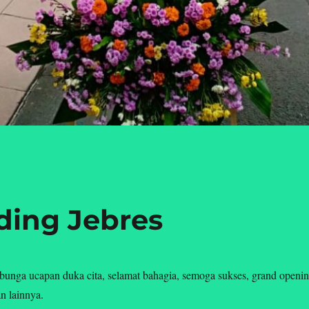
ing Jebres
unga ucapan duka cita, selamat bahagia, semoga sukses, grand openin
n lainnya.