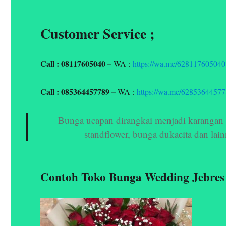
Customer Service ;
Call : 08117605040 –
WA :
https://wa.me/628117605040
Call : 085364457789 –
WA :
https://wa.me/6285364457
Bunga ucapan dirangkai menjadi karangan 
standflower, bunga dukacita dan lai
Contoh Toko Bunga Wedding Jebres