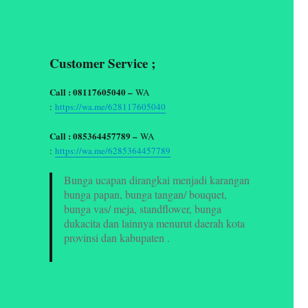
Customer Service ;
Call : 08117605040 –
WA
:
https://wa.me/628117605040
Call : 085364457789 –
WA
:
https://wa.me/6285364457789
Bunga ucapan dirangkai menjadi karangan
bunga papan, bunga tangan/ bouquet,
bunga vas/ meja, standflower, bunga
dukacita dan lainnya menurut daerah kota
provinsi dan kabupaten .