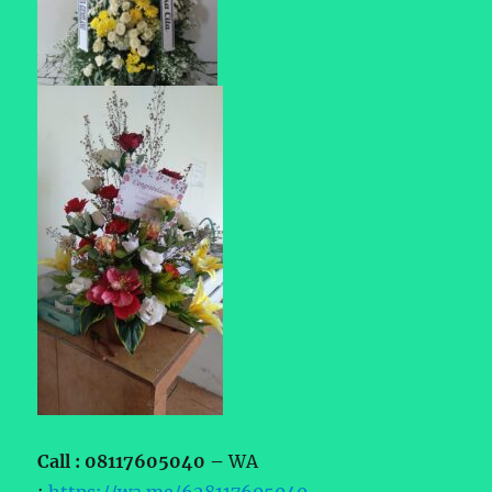
Call : 08117605040 –
WA
:
https://wa.me/628117605040