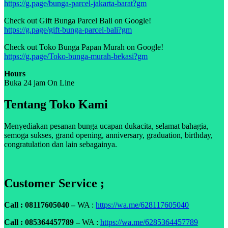
https://g.page/bunga-parcel-jakarta-barat?gm
Check out Gift Bunga Parcel Bali on Google!
https://g.page/gift-bunga-parcel-bali?gm
Check out Toko Bunga Papan Murah on Google!
https://g.page/Toko-bunga-murah-bekasi?gm
Hours
Buka 24 jam On Line
Tentang Toko Kami
Menyediakan pesanan bunga ucapan dukacita, selamat bahagia,
semoga sukses, grand opening, anniversary, graduation, birthday,
congratulation dan lain sebagainya.
Customer Service ;
Call : 08117605040 –
WA :
https://wa.me/628117605040
Call : 085364457789 –
WA :
https://wa.me/6285364457789