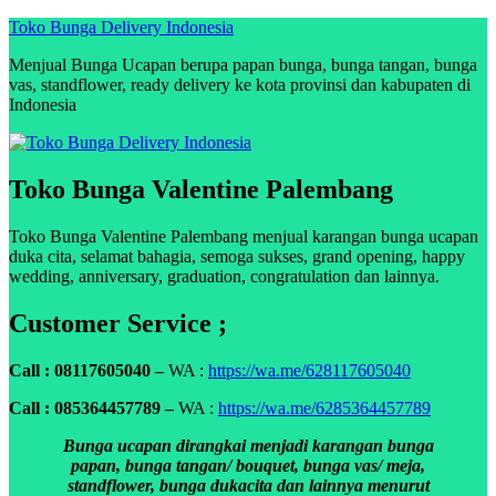
Skip
Toko Bunga Delivery Indonesia
to
Menjual Bunga Ucapan berupa papan bunga, bunga tangan, bunga
content
vas, standflower, ready delivery ke kota provinsi dan kabupaten di
Indonesia
Toko Bunga Valentine Palembang
Toko Bunga Valentine Palembang menjual karangan bunga ucapan
duka cita, selamat bahagia, semoga sukses, grand opening, happy
wedding, anniversary, graduation, congratulation dan lainnya.
Customer Service ;
Call : 08117605040 –
WA :
https://wa.me/628117605040
Call : 085364457789 –
WA :
https://wa.me/6285364457789
Bunga ucapan dirangkai menjadi karangan bunga
papan, bunga tangan/ bouquet, bunga vas/ meja,
standflower, bunga dukacita dan lainnya menurut