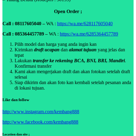
Open Order ;
Call : 08117605040 –
WA :
https://wa.me/628117605040
Call : 085364457789 –
WA :
https://wa.me/6285364457789
Pilih model dan harga yang anda ingin kan
Kirimkan
draft ucapan
dan
alamat tujuan
yang jelas dan
tepat
Lakukan
transfer ke rekening BCA, BNI, BRI, Mandiri
.
Konfirmasi transfer
Kami akan mengerjakan draft dan akan fotokan setelah draft
selesai
Siap dikirim dan akan foto kan kembali setelah pesanan anda
di lokasi tujuan.
Like dan follow
http://www.instagram.com/kembang888
http://www.facebook.com/kembang888
Location dan site ;