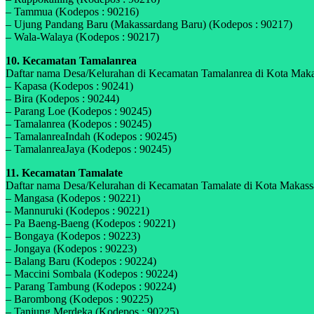
– Tammua (Kodepos : 90216)
– Ujung Pandang Baru (Makassardang Baru) (Kodepos : 90217)
– Wala-Walaya (Kodepos : 90217)
10. Kecamatan Tamalanrea
Daftar nama Desa/Kelurahan di Kecamatan Tamalanrea di Kota Makassa
– Kapasa (Kodepos : 90241)
– Bira (Kodepos : 90244)
– Parang Loe (Kodepos : 90245)
– Tamalanrea (Kodepos : 90245)
– TamalanreaIndah (Kodepos : 90245)
– TamalanreaJaya (Kodepos : 90245)
11. Kecamatan Tamalate
Daftar nama Desa/Kelurahan di Kecamatan Tamalate di Kota Makassar,
– Mangasa (Kodepos : 90221)
– Mannuruki (Kodepos : 90221)
– Pa Baeng-Baeng (Kodepos : 90221)
– Bongaya (Kodepos : 90223)
– Jongaya (Kodepos : 90223)
– Balang Baru (Kodepos : 90224)
– Maccini Sombala (Kodepos : 90224)
– Parang Tambung (Kodepos : 90224)
– Barombong (Kodepos : 90225)
– Tanjung Merdeka (Kodepos : 90225)