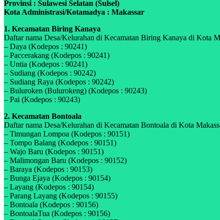
Provinsi : Sulawesi Selatan (Sulsel)
Kota Administrasi/Kotamadya : Makassar
1. Kecamatan Biring Kanaya
Daftar nama Desa/Kelurahan di Kecamatan Biring Kanaya di Kota Maka
– Daya (Kodepos : 90241)
– Paccerakang (Kodepos : 90241)
– Untia (Kodepos : 90241)
– Sudiang (Kodepos : 90242)
– Sudiang Raya (Kodepos : 90242)
– Buluroken (Bulurokeng) (Kodepos : 90243)
– Pai (Kodepos : 90243)
2. Kecamatan Bontoala
Daftar nama Desa/Kelurahan di Kecamatan Bontoala di Kota Makassar,
– Timungan Lompoa (Kodepos : 90151)
– Tompo Balang (Kodepos : 90151)
– Wajo Baru (Kodepos : 90151)
– Malimongan Baru (Kodepos : 90152)
– Baraya (Kodepos : 90153)
– Bunga Ejaya (Kodepos : 90154)
– Layang (Kodepos : 90154)
– Parang Layang (Kodepos : 90155)
– Bontoala (Kodepos : 90156)
– BontoalaTua (Kodepos : 90156)