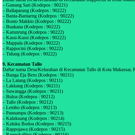
– Gunung Sari (Kodepos : 90221)
– Ballaparang (Kodepos : 90222)
– Banta-Bantaeng (Kodepos : 90222)
– Bonto Makkio (Kodepos : 90222)
– Buakana (Kodepos : 90222)
– Karunrung (Kodepos : 90222)
– Kassi-Kassi (Kodepos : 90222)
– Mappala (Kodepos : 90222)
– Rappocini (Kodepos : 90222)
– Tidung (Kodepos : 90222)
9. Kecamatan Tallo
Daftar nama Desa/Kelurahan di Kecamatan Tallo di Kota Makassar, Pro
– Bunga Eja Beru (Kodepos : 90211)
– La Latang (Kodepos : 90211)
– Lakkang (Kodepos : 90211)
– Suwangga (Kodepos : 90211)
– Buloa (Kodepos : 90212)
– Tallo (Kodepos : 90212)
– Lembo (Kodepos : 90213)
– Pannampu (Kodepos : 90213)
– Kalukuang (Kodepos : 90214)
– Kaluku Bodoa (Kodepos : 90215)
– Rappojawa (Kodepos : 90215)
– Rappokalling (Kodepos : 90216)