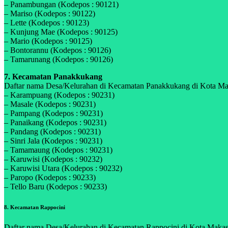
– Panambungan (Kodepos : 90121)
– Mariso (Kodepos : 90122)
– Lette (Kodepos : 90123)
– Kunjung Mae (Kodepos : 90125)
– Mario (Kodepos : 90125)
– Bontorannu (Kodepos : 90126)
– Tamarunang (Kodepos : 90126)
7. Kecamatan Panakkukang
Daftar nama Desa/Kelurahan di Kecamatan Panakkukang di Kota Makas
– Karampuang (Kodepos : 90231)
– Masale (Kodepos : 90231)
– Pampang (Kodepos : 90231)
– Panaikang (Kodepos : 90231)
– Pandang (Kodepos : 90231)
– Sinri Jala (Kodepos : 90231)
– Tamamaung (Kodepos : 90231)
– Karuwisi (Kodepos : 90232)
– Karuwisi Utara (Kodepos : 90232)
– Paropo (Kodepos : 90233)
– Tello Baru (Kodepos : 90233)
8. Kecamatan Rappocini
Daftar nama Desa/Kelurahan di Kecamatan Rappocini di Kota Makassar