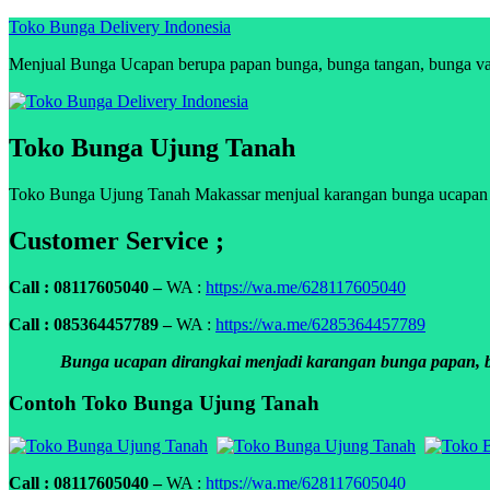
Skip
Toko Bunga Delivery Indonesia
to
Menjual Bunga Ucapan berupa papan bunga, bunga tangan, bunga vas, 
content
Toko Bunga Ujung Tanah
Toko Bunga Ujung Tanah Makassar menjual karangan bunga ucapan duk
Customer Service ;
Call : 08117605040 –
WA :
https://wa.me/628117605040
Call : 085364457789 –
WA :
https://wa.me/6285364457789
Bunga ucapan dirangkai menjadi karangan bunga papan, bun
Contoh Toko Bunga Ujung Tanah
Call : 08117605040 –
WA :
https://wa.me/628117605040