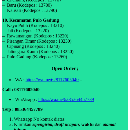
– Baru (Kodepos : 13780)
– Kalisari (Kodepos : 13790)
10. Kecamatan Pulo Gadung
– Kayu Putih (Kodepos : 13210)
– Jati (Kodepos : 13220)
– Rawamangun (Kodepos : 13220)
– Pisangan Timur (Kodepos : 13230)
– Cipinang (Kodepos : 13240)
– Jatinegara Kaum (Kodepos : 13250)
– Pulo Gadung (Kodepos : 13260)
Open Order ;
WA :
https://wa.me/628117605040
–
Call : 08117605040
WhAtsapp :
https://wa.me/6285364457789
–
Telp : 085364457789
Whatsapp No kontak diatas
Kirimkan
sipengirim
,
draft ucapan,
waktu
dan
alamat
tujuan.