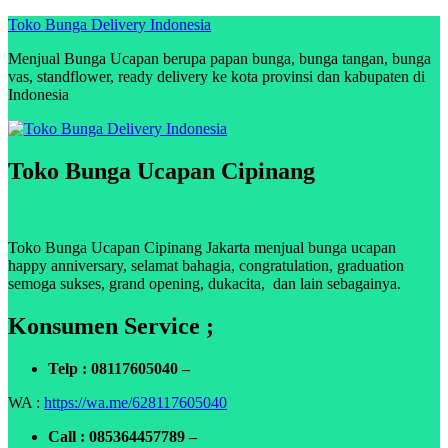
Skip
Toko Bunga Delivery Indonesia
to
Menjual Bunga Ucapan berupa papan bunga, bunga tangan, bunga
content
vas, standflower, ready delivery ke kota provinsi dan kabupaten di
Indonesia
Toko Bunga Ucapan Cipinang
Toko Bunga Ucapan Cipinang Jakarta menjual bunga ucapan
happy anniversary, selamat bahagia, congratulation, graduation
semoga sukses, grand opening, dukacita, dan lain sebagainya.
Konsumen Service ;
Telp : 08117605040 –
WA :
https://wa.me/628117605040
Call : 085364457789 –