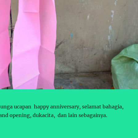
unga ucapan happy anniversary, selamat bahagia,
and opening, dukacita, dan lain sebagainya.