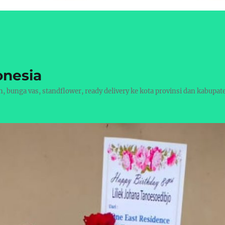
onesia
bunga vas, standflower, ready delivery ke kota provinsi dan kabupat