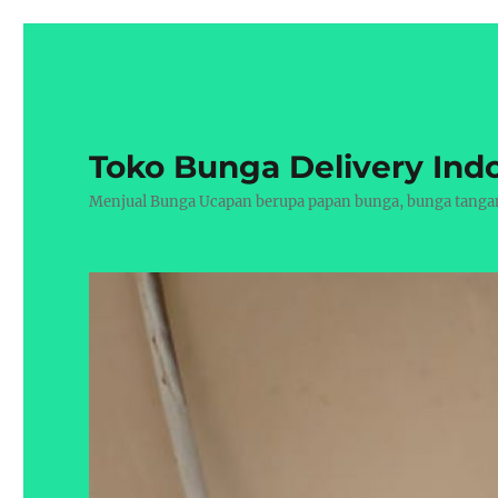
Toko Bunga Delivery Ind
Menjual Bunga Ucapan berupa papan bunga, bunga tangan, 