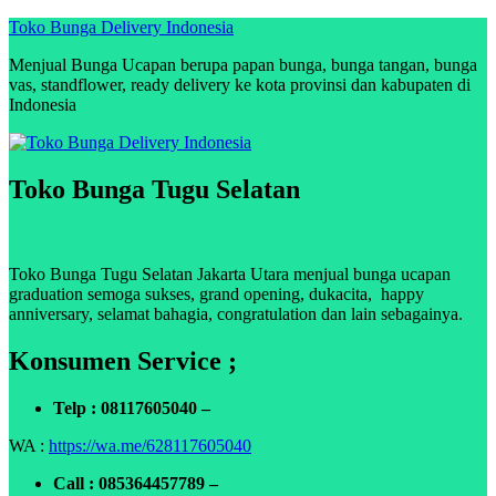
Skip
Toko Bunga Delivery Indonesia
to
Menjual Bunga Ucapan berupa papan bunga, bunga tangan, bunga
content
vas, standflower, ready delivery ke kota provinsi dan kabupaten di
Indonesia
Toko Bunga Tugu Selatan
Toko Bunga Tugu Selatan Jakarta Utara menjual bunga ucapan
graduation semoga sukses, grand opening, dukacita, happy
anniversary, selamat bahagia, congratulation dan lain sebagainya.
Konsumen Service ;
Telp : 08117605040 –
WA :
https://wa.me/628117605040
Call : 085364457789 –