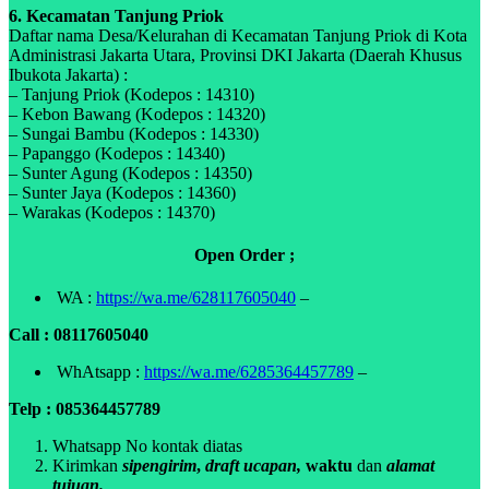
6. Kecamatan Tanjung Priok
Daftar nama Desa/Kelurahan di Kecamatan Tanjung Priok di Kota
Administrasi Jakarta Utara, Provinsi DKI Jakarta (Daerah Khusus
Ibukota Jakarta) :
– Tanjung Priok (Kodepos : 14310)
– Kebon Bawang (Kodepos : 14320)
– Sungai Bambu (Kodepos : 14330)
– Papanggo (Kodepos : 14340)
– Sunter Agung (Kodepos : 14350)
– Sunter Jaya (Kodepos : 14360)
– Warakas (Kodepos : 14370)
Open Order ;
WA :
https://wa.me/628117605040
–
Call : 08117605040
WhAtsapp :
https://wa.me/6285364457789
–
Telp : 085364457789
Whatsapp No kontak diatas
Kirimkan
sipengirim
,
draft ucapan,
waktu
dan
alamat
tujuan.