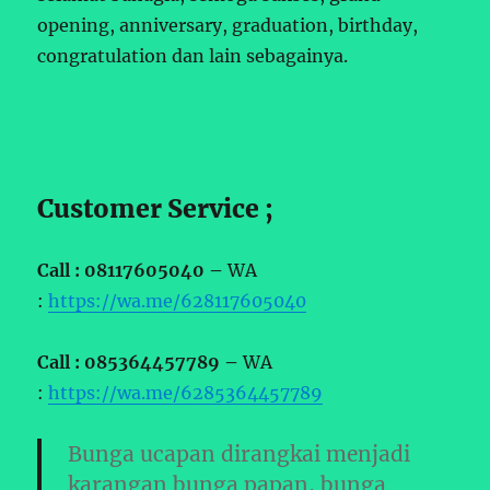
opening, anniversary, graduation, birthday,
congratulation dan lain sebagainya.
Customer Service ;
Call : 08117605040 –
WA
:
https://wa.me/628117605040
Call : 085364457789 –
WA
:
https://wa.me/6285364457789
Bunga ucapan dirangkai menjadi
karangan bunga papan, bunga