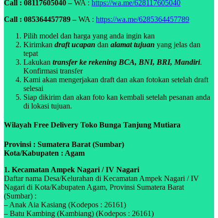
Call : 08117605040 –
WA :
https://wa.me/628117605040
Call : 085364457789 –
WA :
https://wa.me/6285364457789
Pilih model dan harga yang anda ingin kan
Kirimkan
draft ucapan
dan
alamat tujuan
yang jelas dan
tepat
Lakukan
transfer ke rekening BCA, BNI, BRI, Mandiri
.
Konfirmasi transfer
Kami akan mengerjakan draft dan akan fotokan setelah draft
selesai
Siap dikirim dan akan foto kan kembali setelah pesanan anda
di lokasi tujuan.
Wilayah Free Delivery Toko Bunga Tanjung Mutiara
Provinsi : Sumatera Barat (Sumbar)
Kota/Kabupaten : Agam
1. Kecamatan Ampek Nagari / IV Nagari
Daftar nama Desa/Kelurahan di Kecamatan Ampek Nagari / IV
Nagari di Kota/Kabupaten Agam, Provinsi Sumatera Barat
(Sumbar) :
– Anak Aia Kasiang (Kodepos : 26161)
– Batu Kambing (Kambiang) (Kodepos : 26161)