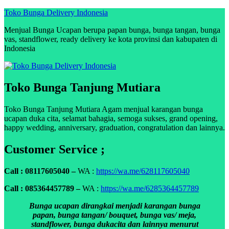
Skip
Toko Bunga Delivery Indonesia
to
Menjual Bunga Ucapan berupa papan bunga, bunga tangan, bunga
content
vas, standflower, ready delivery ke kota provinsi dan kabupaten di
Indonesia
Toko Bunga Tanjung Mutiara
Toko Bunga Tanjung Mutiara Agam menjual karangan bunga
ucapan duka cita, selamat bahagia, semoga sukses, grand opening,
happy wedding, anniversary, graduation, congratulation dan lainnya.
Customer Service ;
Call : 08117605040 –
WA :
https://wa.me/628117605040
Call : 085364457789 –
WA :
https://wa.me/6285364457789
Bunga ucapan dirangkai menjadi karangan bunga
papan, bunga tangan/ bouquet, bunga vas/ meja,
standflower, bunga dukacita dan lainnya menurut