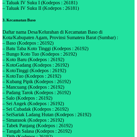
– Taluak IV Suku I (Kodepos : 26181)
– Taluak IV Suku II (Kodepos : 26181)
3. Kecamatan Baso
Daftar nama Desa/Kelurahan di Kecamatan Baso di
Kota/Kabupaten Agam, Provinsi Sumatera Barat (Sumbar) :
– Baso (Kodepos : 26192)
– Batu Taba Koto Tinggi (Kodepos : 26192)
– Bungo Koto Tuo (Kodepos : 26192)
– Koto Baru (Kodepos : 26192)
– KotoGadang (Kodepos : 26192)
– KotoTinggi (Kodepos : 26192)
– KotoTuo (Kodepos : 26192)
– Kubang Pipik (Kodepos : 26192)
– Mancuang (Kodepos : 26192)
– Padang Tarok (Kodepos : 26192)
– Salo (Kodepos : 26192)
– Sei Angek (Kodepos : 26192)
– Sei Cubadak (Kodepos : 26192)
– SeiSariak Ladang Hutan (Kodepos : 26192)
– Simarasok (Kodepos : 26192)
– Tabek Panjang (Kodepos : 26192)
– Tangah Salasa (Kodepos : 26192)
– Titih (Kodepos : 26192)