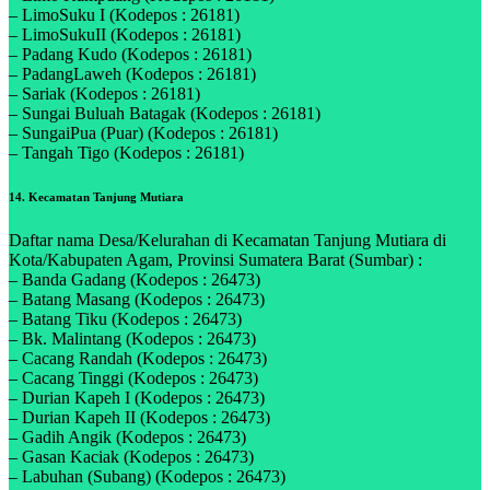
– LimoSuku I (Kodepos : 26181)
– LimoSukuII (Kodepos : 26181)
– Padang Kudo (Kodepos : 26181)
– PadangLaweh (Kodepos : 26181)
– Sariak (Kodepos : 26181)
– Sungai Buluah Batagak (Kodepos : 26181)
– SungaiPua (Puar) (Kodepos : 26181)
– Tangah Tigo (Kodepos : 26181)
14. Kecamatan Tanjung Mutiara
Daftar nama Desa/Kelurahan di Kecamatan Tanjung Mutiara di
Kota/Kabupaten Agam, Provinsi Sumatera Barat (Sumbar) :
– Banda Gadang (Kodepos : 26473)
– Batang Masang (Kodepos : 26473)
– Batang Tiku (Kodepos : 26473)
– Bk. Malintang (Kodepos : 26473)
– Cacang Randah (Kodepos : 26473)
– Cacang Tinggi (Kodepos : 26473)
– Durian Kapeh I (Kodepos : 26473)
– Durian Kapeh II (Kodepos : 26473)
– Gadih Angik (Kodepos : 26473)
– Gasan Kaciak (Kodepos : 26473)
– Labuhan (Subang) (Kodepos : 26473)