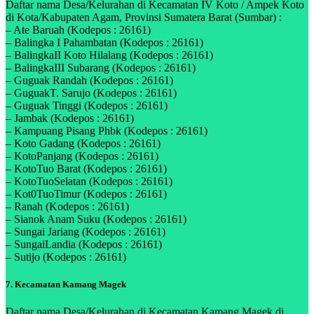
Daftar nama Desa/Kelurahan di Kecamatan IV Koto / Ampek Koto
di Kota/Kabupaten Agam, Provinsi Sumatera Barat (Sumbar) :
– Ate Baruah (Kodepos : 26161)
– Balingka I Pahambatan (Kodepos : 26161)
– BalingkaII Koto Hilalang (Kodepos : 26161)
– BalingkaIII Subarang (Kodepos : 26161)
– Guguak Randah (Kodepos : 26161)
– GuguakT. Sarujo (Kodepos : 26161)
– Guguak Tinggi (Kodepos : 26161)
– Jambak (Kodepos : 26161)
– Kampuang Pisang Phbk (Kodepos : 26161)
– Koto Gadang (Kodepos : 26161)
– KotoPanjang (Kodepos : 26161)
– KotoTuo Barat (Kodepos : 26161)
– KotoTuoSelatan (Kodepos : 26161)
– Kot0TuoTimur (Kodepos : 26161)
– Ranah (Kodepos : 26161)
– Sianok Anam Suku (Kodepos : 26161)
– Sungai Jariang (Kodepos : 26161)
– SungaiLandia (Kodepos : 26161)
– Sutijo (Kodepos : 26161)
7. Kecamatan Kamang Magek
Daftar nama Desa/Kelurahan di Kecamatan Kamang Magek di