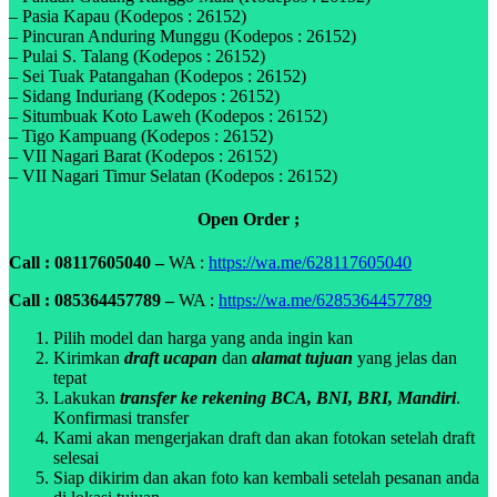
– Pasia Kapau (Kodepos : 26152)
– Pincuran Anduring Munggu (Kodepos : 26152)
– Pulai S. Talang (Kodepos : 26152)
– Sei Tuak Patangahan (Kodepos : 26152)
– Sidang Induriang (Kodepos : 26152)
– Situmbuak Koto Laweh (Kodepos : 26152)
– Tigo Kampuang (Kodepos : 26152)
– VII Nagari Barat (Kodepos : 26152)
– VII Nagari Timur Selatan (Kodepos : 26152)
Open Order ;
Call : 08117605040 –
WA :
https://wa.me/628117605040
Call : 085364457789 –
WA :
https://wa.me/6285364457789
Pilih model dan harga yang anda ingin kan
Kirimkan
draft ucapan
dan
alamat tujuan
yang jelas dan
tepat
Lakukan
transfer ke rekening BCA, BNI, BRI, Mandiri
.
Konfirmasi transfer
Kami akan mengerjakan draft dan akan fotokan setelah draft
selesai
Siap dikirim dan akan foto kan kembali setelah pesanan anda