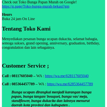
Check out Toko Bunga Papan Murah on Google!
https://g.page/Toko-bunga-murah-bekasi?gm
Hours
Buka 24 jam On Line
Tentang Toko Kami
Menyediakan pesanan bunga ucapan dukacita, selamat bahagia,
semoga sukses, grand opening, anniversary, graduation, birthday,
congratulation dan lain sebagainya.
Customer Service ;
Call : 08117605040 –
WA :
https://wa.me/628117605040
Call : 085364457789 –
WA :
https://wa.me/6285364457789
Bunga ucapan dirangkai menjadi karangan bunga
papan, bunga tangan/ bouquet, bunga vas/ meja,
standflower, bunga dukacita dan lainnya menurut
daerah kota provinsi dan kabupaten .