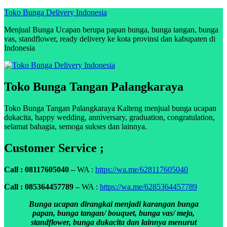
Skip
Toko Bunga Delivery Indonesia
to
Menjual Bunga Ucapan berupa papan bunga, bunga tangan, bunga
content
vas, standflower, ready delivery ke kota provinsi dan kabupaten di
Indonesia
Toko Bunga Tangan Palangkaraya
Toko Bunga Tangan Palangkaraya Kalteng menjual bunga ucapan
dukacita, happy wedding, anniversary, graduation, congratulation,
selamat bahagia, semoga sukses dan lainnya.
Customer Service ;
Call : 08117605040 –
WA :
https://wa.me/628117605040
Call : 085364457789 –
WA :
https://wa.me/6285364457789
Bunga ucapan dirangkai menjadi karangan bunga
papan, bunga tangan/ bouquet, bunga vas/ meja,
standflower, bunga dukacita dan lainnya menurut