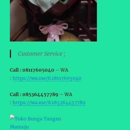
Customer Service ;
Call : 08117605040 –
WA
:
https://wa.me/628117605040
Call : 085364457789 –
WA
:
https://wa.me/6285364457789