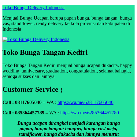
Skip
Toko Bunga Delivery Indonesia
to
Menjual Bunga Ucapan berupa papan bunga, bunga tangan, bunga
content
vas, standflower, ready delivery ke kota provinsi dan kabupaten di
Indonesia
Toko Bunga Tangan Kediri
Toko Bunga Tangan Kediri menjual bunga ucapan dukacita, happy
wedding, anniversary, graduation, congratulation, selamat bahagia,
semoga sukses dan lainnya.
Customer Service ;
Call : 08117605040 –
WA :
https://wa.me/628117605040
Call : 085364457789 –
WA :
https://wa.me/6285364457789
Bunga ucapan dirangkai menjadi karangan bunga
papan, bunga tangan/ bouquet, bunga vas/ meja,
standflower, bunga dukacita dan lainnya menurut