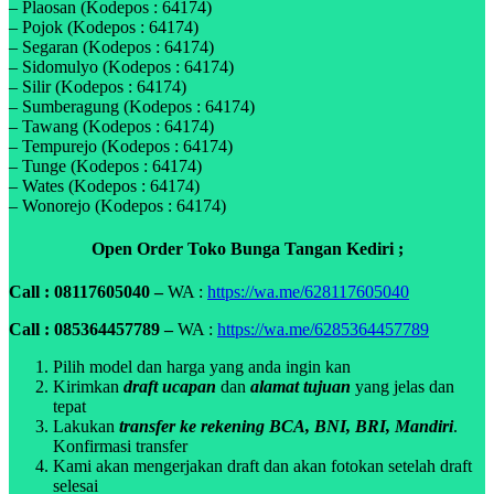
– Plaosan (Kodepos : 64174)
– Pojok (Kodepos : 64174)
– Segaran (Kodepos : 64174)
– Sidomulyo (Kodepos : 64174)
– Silir (Kodepos : 64174)
– Sumberagung (Kodepos : 64174)
– Tawang (Kodepos : 64174)
– Tempurejo (Kodepos : 64174)
– Tunge (Kodepos : 64174)
– Wates (Kodepos : 64174)
– Wonorejo (Kodepos : 64174)
Open Order Toko Bunga Tangan Kediri ;
Call : 08117605040 –
WA :
https://wa.me/628117605040
Call : 085364457789 –
WA :
https://wa.me/6285364457789
Pilih model dan harga yang anda ingin kan
Kirimkan
draft ucapan
dan
alamat tujuan
yang jelas dan
tepat
Lakukan
transfer ke rekening BCA, BNI, BRI, Mandiri
.
Konfirmasi transfer
Kami akan mengerjakan draft dan akan fotokan setelah draft
selesai