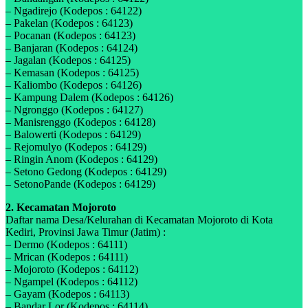
– Ngadirejo (Kodepos : 64122)
– Pakelan (Kodepos : 64123)
– Pocanan (Kodepos : 64123)
– Banjaran (Kodepos : 64124)
– Jagalan (Kodepos : 64125)
– Kemasan (Kodepos : 64125)
– Kaliombo (Kodepos : 64126)
– Kampung Dalem (Kodepos : 64126)
– Ngronggo (Kodepos : 64127)
– Manisrenggo (Kodepos : 64128)
– Balowerti (Kodepos : 64129)
– Rejomulyo (Kodepos : 64129)
– Ringin Anom (Kodepos : 64129)
– Setono Gedong (Kodepos : 64129)
– SetonoPande (Kodepos : 64129)
2. Kecamatan Mojoroto
Daftar nama Desa/Kelurahan di Kecamatan Mojoroto di Kota
Kediri, Provinsi Jawa Timur (Jatim) :
– Dermo (Kodepos : 64111)
– Mrican (Kodepos : 64111)
– Mojoroto (Kodepos : 64112)
– Ngampel (Kodepos : 64112)
– Gayam (Kodepos : 64113)
– Bandar Lor (Kodepos : 64114)