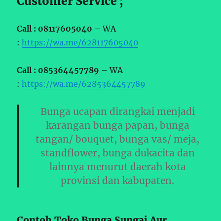
Customer Service ;
Call : 08117605040 –
WA
:
https://wa.me/628117605040
Call : 085364457789 –
WA
:
https://wa.me/6285364457789
Bunga ucapan dirangkai menjadi
karangan bunga papan, bunga
tangan/ bouquet, bunga vas/ meja,
standflower, bunga dukacita dan
lainnya menurut daerah kota
provinsi dan kabupaten.
Contoh Toko Bunga Sungai Aur