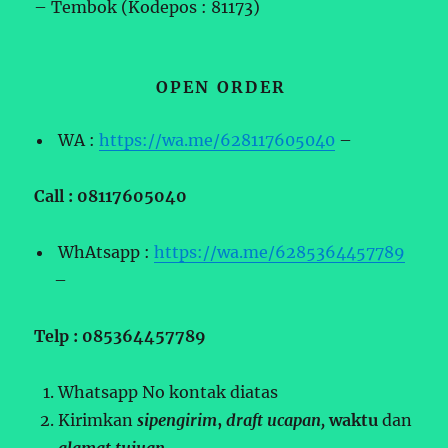
– Tembok (Kodepos : 81173)
OPEN ORDER
WA :
https://wa.me/628117605040
–
Call : 08117605040
WhAtsapp :
https://wa.me/6285364457789
–
Telp : 085364457789
Whatsapp No kontak diatas
Kirimkan
sipengirim
,
draft ucapan,
waktu
dan
alamat tujuan.