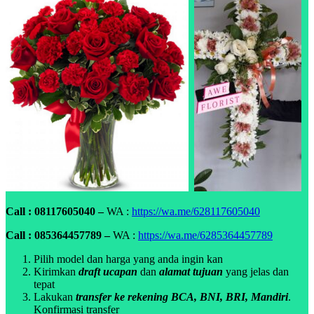
Call : 08117605040 –
WA :
https://wa.me/628117605040
Call : 085364457789 –
WA :
https://wa.me/6285364457789
Pilih model dan harga yang anda ingin kan
Kirimkan
draft ucapan
dan
alamat tujuan
yang jelas dan
tepat
Lakukan
transfer ke rekening BCA, BNI, BRI, Mandiri
.
Konfirmasi transfer