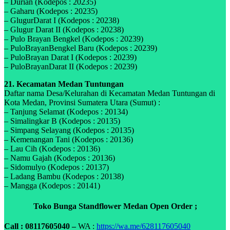
– Durian (Kodepos : 20235)
– Gaharu (Kodepos : 20235)
– GlugurDarat I (Kodepos : 20238)
– Glugur Darat II (Kodepos : 20238)
– Pulo Brayan Bengkel (Kodepos : 20239)
– PuloBrayanBengkel Baru (Kodepos : 20239)
– PuloBrayan Darat I (Kodepos : 20239)
– PuloBrayanDarat II (Kodepos : 20239)
21. Kecamatan Medan Tuntungan
Daftar nama Desa/Kelurahan di Kecamatan Medan Tuntungan di
Kota Medan, Provinsi Sumatera Utara (Sumut) :
– Tanjung Selamat (Kodepos : 20134)
– Simalingkar B (Kodepos : 20135)
– Simpang Selayang (Kodepos : 20135)
– Kemenangan Tani (Kodepos : 20136)
– Lau Cih (Kodepos : 20136)
– Namu Gajah (Kodepos : 20136)
– Sidomulyo (Kodepos : 20137)
– Ladang Bambu (Kodepos : 20138)
– Mangga (Kodepos : 20141)
Toko Bunga Standflower Medan Open Order ;
Call : 08117605040 –
WA :
https://wa.me/628117605040