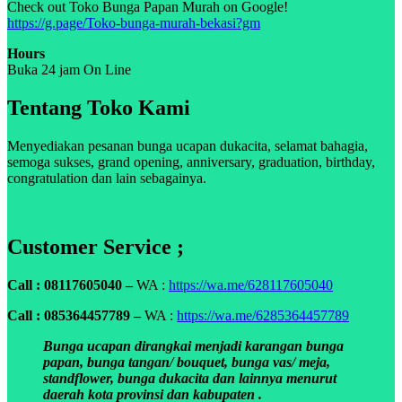
Check out Toko Bunga Papan Murah on Google!
https://g.page/Toko-bunga-murah-bekasi?gm
Hours
Buka 24 jam On Line
Tentang Toko Kami
Menyediakan pesanan bunga ucapan dukacita, selamat bahagia,
semoga sukses, grand opening, anniversary, graduation, birthday,
congratulation dan lain sebagainya.
Customer Service ;
Call : 08117605040 –
WA :
https://wa.me/628117605040
Call : 085364457789 –
WA :
https://wa.me/6285364457789
Bunga ucapan dirangkai menjadi karangan bunga
papan, bunga tangan/ bouquet, bunga vas/ meja,
standflower, bunga dukacita dan lainnya menurut
daerah kota provinsi dan kabupaten .