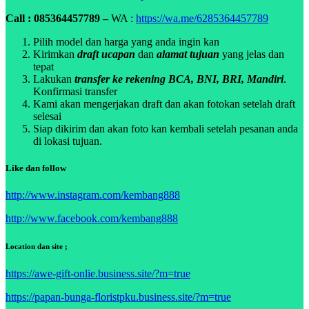
Call : 085364457789 –
WA :
https://wa.me/6285364457789
Pilih model dan harga yang anda ingin kan
Kirimkan
draft ucapan
dan
alamat tujuan
yang jelas dan
tepat
Lakukan
transfer ke rekening BCA, BNI, BRI, Mandiri
.
Konfirmasi transfer
Kami akan mengerjakan draft dan akan fotokan setelah draft
selesai
Siap dikirim dan akan foto kan kembali setelah pesanan anda
di lokasi tujuan.
Like dan follow
http://www.instagram.com/kembang888
http://www.facebook.com/kembang888
Location dan site ;
https://awe-gift-onlie.business.site/?m=true
https://papan-bunga-floristpku.business.site/?m=true