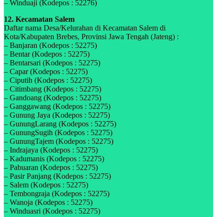
– Winduaji (Kodepos : 52276)
12. Kecamatan Salem
Daftar nama Desa/Kelurahan di Kecamatan Salem di
Kota/Kabupaten Brebes, Provinsi Jawa Tengah (Jateng) :
– Banjaran (Kodepos : 52275)
– Bentar (Kodepos : 52275)
– Bentarsari (Kodepos : 52275)
– Capar (Kodepos : 52275)
– Ciputih (Kodepos : 52275)
– Citimbang (Kodepos : 52275)
– Gandoang (Kodepos : 52275)
– Ganggawang (Kodepos : 52275)
– Gunung Jaya (Kodepos : 52275)
– GunungLarang (Kodepos : 52275)
– GunungSugih (Kodepos : 52275)
– GunungTajem (Kodepos : 52275)
– Indrajaya (Kodepos : 52275)
– Kadumanis (Kodepos : 52275)
– Pabuaran (Kodepos : 52275)
– Pasir Panjang (Kodepos : 52275)
– Salem (Kodepos : 52275)
– Tembongraja (Kodepos : 52275)
– Wanoja (Kodepos : 52275)
– Winduasri (Kodepos : 52275)