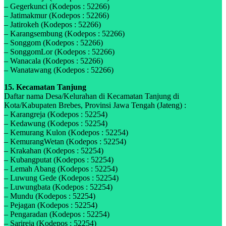
– Gegerkunci (Kodepos : 52266)
– Jatimakmur (Kodepos : 52266)
– Jatirokeh (Kodepos : 52266)
– Karangsembung (Kodepos : 52266)
– Songgom (Kodepos : 52266)
– SonggomLor (Kodepos : 52266)
– Wanacala (Kodepos : 52266)
– Wanatawang (Kodepos : 52266)
15. Kecamatan Tanjung
Daftar nama Desa/Kelurahan di Kecamatan Tanjung di
Kota/Kabupaten Brebes, Provinsi Jawa Tengah (Jateng) :
– Karangreja (Kodepos : 52254)
– Kedawung (Kodepos : 52254)
– Kemurang Kulon (Kodepos : 52254)
– KemurangWetan (Kodepos : 52254)
– Krakahan (Kodepos : 52254)
– Kubangputat (Kodepos : 52254)
– Lemah Abang (Kodepos : 52254)
– Luwung Gede (Kodepos : 52254)
– Luwungbata (Kodepos : 52254)
– Mundu (Kodepos : 52254)
– Pejagan (Kodepos : 52254)
– Pengaradan (Kodepos : 52254)
– Sarireja (Kodepos : 52254)