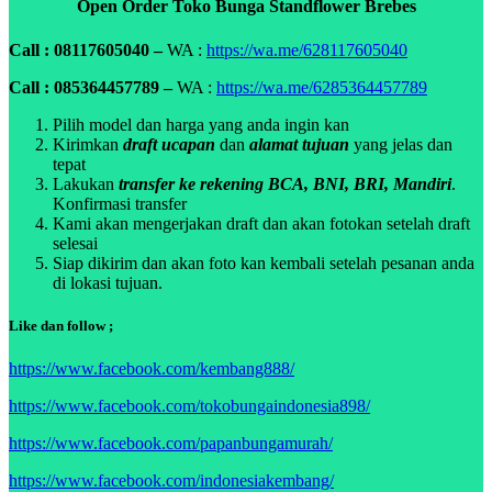
Open Order Toko Bunga Standflower Brebes
Call : 08117605040 –
WA :
https://wa.me/628117605040
Call : 085364457789 –
WA :
https://wa.me/6285364457789
Pilih model dan harga yang anda ingin kan
Kirimkan
draft ucapan
dan
alamat tujuan
yang jelas dan
tepat
Lakukan
transfer ke rekening BCA, BNI, BRI, Mandiri
.
Konfirmasi transfer
Kami akan mengerjakan draft dan akan fotokan setelah draft
selesai
Siap dikirim dan akan foto kan kembali setelah pesanan anda
di lokasi tujuan.
Like dan follow ;
https://www.facebook.com/kembang888/
https://www.facebook.com/tokobungaindonesia898/
https://www.facebook.com/papanbungamurah/
https://www.facebook.com/indonesiakembang/