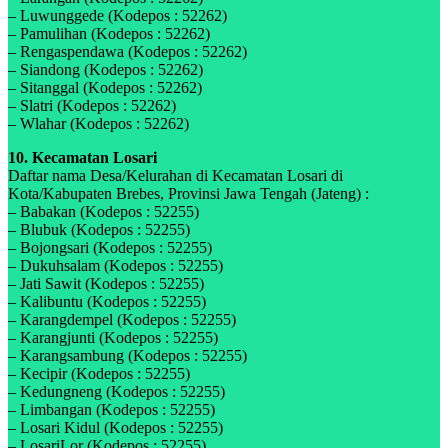
– Luwunggede (Kodepos : 52262)
– Pamulihan (Kodepos : 52262)
– Rengaspendawa (Kodepos : 52262)
– Siandong (Kodepos : 52262)
– Sitanggal (Kodepos : 52262)
– Slatri (Kodepos : 52262)
– Wlahar (Kodepos : 52262)
10. Kecamatan Losari
Daftar nama Desa/Kelurahan di Kecamatan Losari di
Kota/Kabupaten Brebes, Provinsi Jawa Tengah (Jateng) :
– Babakan (Kodepos : 52255)
– Blubuk (Kodepos : 52255)
– Bojongsari (Kodepos : 52255)
– Dukuhsalam (Kodepos : 52255)
– Jati Sawit (Kodepos : 52255)
– Kalibuntu (Kodepos : 52255)
– Karangdempel (Kodepos : 52255)
– Karangjunti (Kodepos : 52255)
– Karangsambung (Kodepos : 52255)
– Kecipir (Kodepos : 52255)
– Kedungneng (Kodepos : 52255)
– Limbangan (Kodepos : 52255)
– Losari Kidul (Kodepos : 52255)
– LosariLor (Kodepos : 52255)