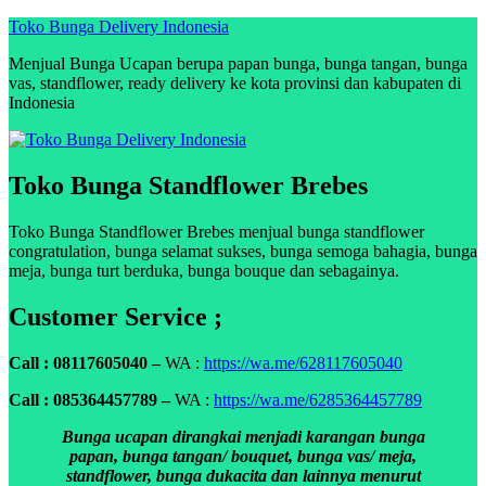
Skip
Toko Bunga Delivery Indonesia
to
Menjual Bunga Ucapan berupa papan bunga, bunga tangan, bunga
content
vas, standflower, ready delivery ke kota provinsi dan kabupaten di
Indonesia
Toko Bunga Standflower Brebes
Toko Bunga Standflower Brebes menjual bunga standflower
congratulation, bunga selamat sukses, bunga semoga bahagia, bunga
meja, bunga turt berduka, bunga bouque dan sebagainya.
Customer Service ;
Call : 08117605040 –
WA :
https://wa.me/628117605040
Call : 085364457789 –
WA :
https://wa.me/6285364457789
Bunga ucapan dirangkai menjadi karangan bunga
papan, bunga tangan/ bouquet, bunga vas/ meja,
standflower, bunga dukacita dan lainnya menurut