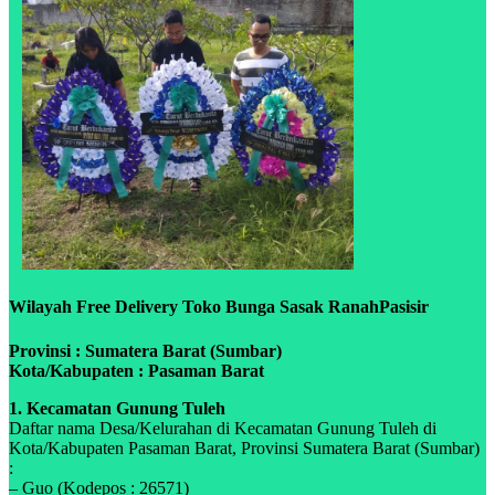
Wilayah Free Delivery Toko Bunga Sasak RanahPasisir
Provinsi : Sumatera Barat (Sumbar)
Kota/Kabupaten : Pasaman Barat
1. Kecamatan Gunung Tuleh
Daftar nama Desa/Kelurahan di Kecamatan Gunung Tuleh di
Kota/Kabupaten Pasaman Barat, Provinsi Sumatera Barat (Sumbar)
:
– Guo (Kodepos : 26571)