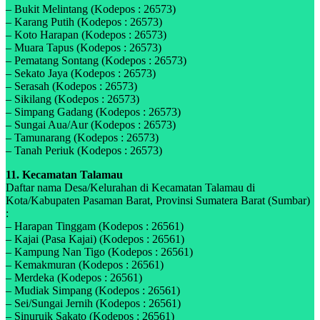
– Bukit Melintang (Kodepos : 26573)
– Karang Putih (Kodepos : 26573)
– Koto Harapan (Kodepos : 26573)
– Muara Tapus (Kodepos : 26573)
– Pematang Sontang (Kodepos : 26573)
– Sekato Jaya (Kodepos : 26573)
– Serasah (Kodepos : 26573)
– Sikilang (Kodepos : 26573)
– Simpang Gadang (Kodepos : 26573)
– Sungai Aua/Aur (Kodepos : 26573)
– Tamunarang (Kodepos : 26573)
– Tanah Periuk (Kodepos : 26573)
11. Kecamatan Talamau
Daftar nama Desa/Kelurahan di Kecamatan Talamau di
Kota/Kabupaten Pasaman Barat, Provinsi Sumatera Barat (Sumbar)
:
– Harapan Tinggam (Kodepos : 26561)
– Kajai (Pasa Kajai) (Kodepos : 26561)
– Kampung Nan Tigo (Kodepos : 26561)
– Kemakmuran (Kodepos : 26561)
– Merdeka (Kodepos : 26561)
– Mudiak Simpang (Kodepos : 26561)
– Sei/Sungai Jernih (Kodepos : 26561)
– Sinuruik Sakato (Kodepos : 26561)