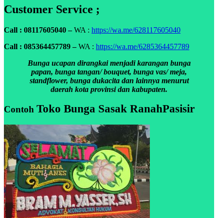
Customer Service ;
Call : 08117605040 –
WA :
https://wa.me/628117605040
Call : 085364457789 –
WA :
https://wa.me/6285364457789
Bunga ucapan dirangkai menjadi karangan bunga
papan, bunga tangan/ bouquet, bunga vas/ meja,
standflower, bunga dukacita dan lainnya menurut
daerah kota provinsi dan kabupaten.
Toko Bunga Sasak RanahPasisir
Contoh