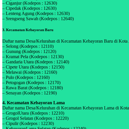
– Ciganjur (Kodepos : 12630)
– Cipedak (Kodepos : 12630)
– Lenteng Agung (Kodepos : 12630)
– Srengseng Sawah (Kodepos : 12640)
3. Kecamatan Kebayoran Baru
Daftar nama Desa/Kelurahan di Kecamatan Kebayoran Baru di Kota Adm
– Selong (Kodepos : 12110)
– Gunung (Kodepos : 12120)
– Kramat Pela (Kodepos : 12130)
– Gandaria Utara (Kodepos : 12140)
– Cipete Utara (Kodepos : 12150)
– Melawai (Kodepos : 12160)
– Pulo (Kodepos : 12160)
– Petogogan (Kodepos : 12170)
– Rawa Barat (Kodepos : 12180)
– Senayan (Kodepos : 12190)
4. Kecamatan Kebayoran Lama
Daftar nama Desa/Kelurahan di Kecamatan Kebayoran Lama di Kota Ad
– GrogolUtara (Kodepos : 12210)
– Grogol Selatan (Kodepos : 12220)
– Cipulir (Kodepos : 12230)
– KebayoranLama Selatan (Kodepos : 12240)