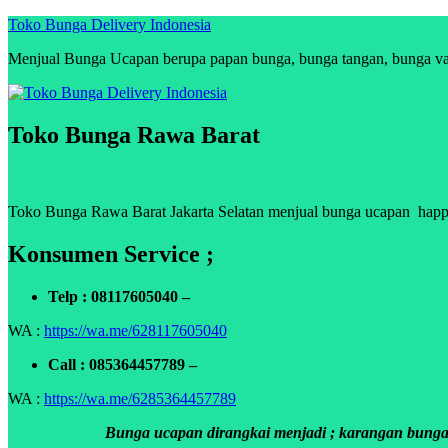
Skip
Toko Bunga Delivery Indonesia
to
Menjual Bunga Ucapan berupa papan bunga, bunga tangan, bunga vas, 
content
Toko Bunga Rawa Barat
Toko Bunga Rawa Barat Jakarta Selatan menjual bunga ucapan happy a
Konsumen Service ;
Telp : 08117605040 –
WA :
https://wa.me/628117605040
Call : 085364457789 –
WA :
https://wa.me/6285364457789
Bunga ucapan dirangkai menjadi ; karangan bunga p