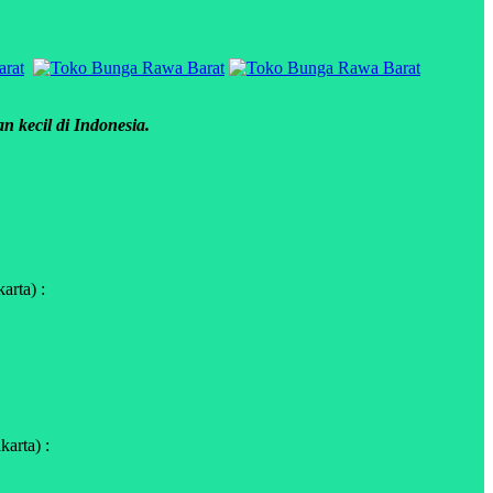
 kecil di Indonesia.
arta) :
arta) :