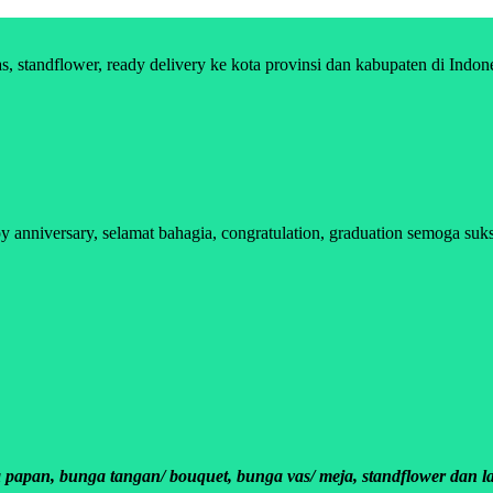
standflower, ready delivery ke kota provinsi dan kabupaten di Indon
nniversary, selamat bahagia, congratulation, graduation semoga sukse
apan, bunga tangan/ bouquet, bunga vas/ meja, standflower dan la