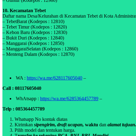
– Guntur (Kodepos : 12980)
10. Kecamatan Tebet
Daftar nama Desa/Kelurahan di Kecamatan Tebet di Kota Administrasi
– TebetBarat (Kodepos : 12810)
– Tebet Timur (Kodepos : 12820)
– Kebon Baru (Kodepos : 12830)
– Bukit Duri (Kodepos : 12840)
– Manggarai (Kodepos : 12850)
– ManggaraiSelatan (Kodepos : 12860)
– Menteng Dalam (Kodepos : 12870)
WA :
https://wa.me/628117605040
–
Call : 08117605040
WhAtsapp :
https://wa.me/6285364457789
–
Telp : 085364457789
Whatsapp No kontak diatas
Kirimkan
sipengirim
,
draft ucapan,
waktu
dan
alamat tujuan
Pilih model dan tentukan harga.
T
ransfer ke rekening BCA, BNI, BRI, Mandiri
.