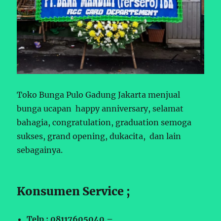
Toko Bunga Pulo Gadung Jakarta menjual
bunga ucapan happy anniversary, selamat
bahagia, congratulation, graduation semoga
sukses, grand opening, dukacita, dan lain
sebagainya.
Konsumen Service ;
Telp : 08117605040 –