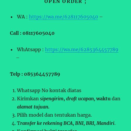
OPEN ORDER ;
WA :
https://wa.me/628117605040
–
Call : 08117605040
WhAtsapp :
https://wa.me/6285364457789
–
Telp : 085364457789
Whatsapp No kontak diatas
Kirimkan
sipengirim
,
draft ucapan,
waktu
dan
alamat tujuan.
Pilih model dan tentukan harga.
T
ransfer ke rekening BCA, BNI, BRI, Mandiri
.