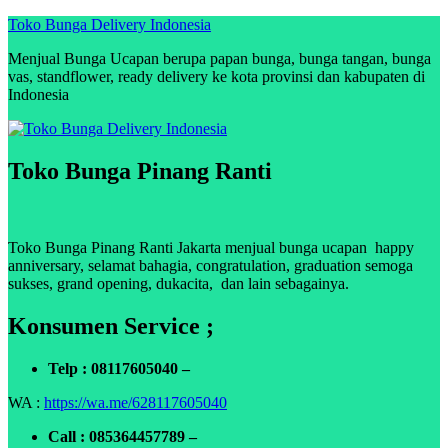
Skip
Toko Bunga Delivery Indonesia
to
Menjual Bunga Ucapan berupa papan bunga, bunga tangan, bunga
content
vas, standflower, ready delivery ke kota provinsi dan kabupaten di
Indonesia
Toko Bunga Pinang Ranti
Toko Bunga Pinang Ranti Jakarta menjual bunga ucapan happy
anniversary, selamat bahagia, congratulation, graduation semoga
sukses, grand opening, dukacita, dan lain sebagainya.
Konsumen Service ;
Telp : 08117605040 –
WA :
https://wa.me/628117605040
Call : 085364457789 –