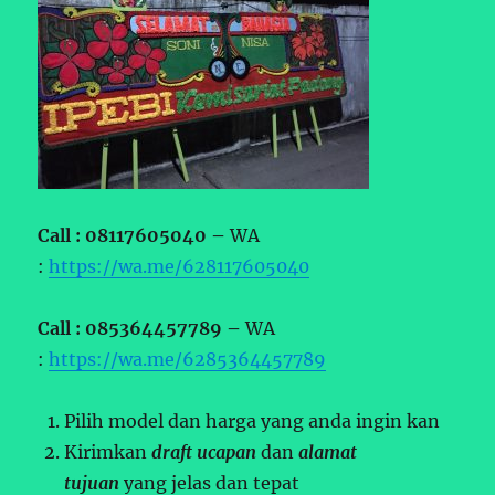
Call : 08117605040 –
WA
:
https://wa.me/628117605040
Call : 085364457789 –
WA
:
https://wa.me/6285364457789
Pilih model dan harga yang anda ingin kan
Kirimkan
draft ucapan
dan
alamat
tujuan
yang jelas dan tepat