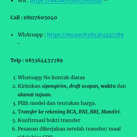
WA :
https://wa.me/628117605040
–
Call : 08117605040
WhAtsapp :
https://wa.me/6285364457789
–
Telp : 085364457789
Whatsapp No kontak diatas
Kirimkan
sipengirim
,
draft ucapan,
waktu
dan
alamat tujuan.
Pilih model dan tentukan harga.
T
ransfer ke rekening BCA, BNI, BRI, Mandiri
.
Konfirmasi bukti transfer
Pesanan dikerjakan setelah transfer/ maaf