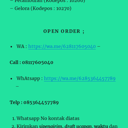
– Petamburan (Kodepos : 10260)
– Gelora (Kodepos : 10270)
OPEN ORDER ;
WA :
https://wa.me/628117605040
–
Call : 08117605040
WhAtsapp :
https://wa.me/6285364457789
–
Telp : 085364457789
Whatsapp No kontak diatas
Kirimkan
sipengirim
,
draft ucapan,
waktu
dan