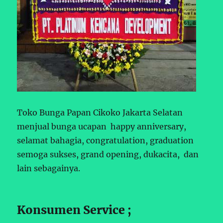
Toko Bunga Papan Cikoko Jakarta Selatan
menjual bunga ucapan happy anniversary,
selamat bahagia, congratulation, graduation
semoga sukses, grand opening, dukacita, dan
lain sebagainya.
Konsumen Service ;