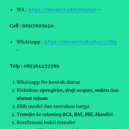
WA :
https://wa.me/628117605040
–
Call : 08117605040
WhAtsapp :
https://wa.me/6285364457789
–
Telp : 085364457789
Whatsapp No kontak diatas
Kirimkan
sipengirim
,
draft ucapan,
waktu
dan
alamat tujuan.
Pilih model dan tentukan harga.
T
ransfer ke rekening BCA, BNI, BRI, Mandiri
.
Konfirmasi bukti transfer