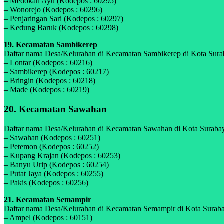
– Medokan Ayu (Kodepos : 60295)
– Wonorejo (Kodepos : 60296)
– Penjaringan Sari (Kodepos : 60297)
– Kedung Baruk (Kodepos : 60298)
19. Kecamatan Sambikerep
Daftar nama Desa/Kelurahan di Kecamatan Sambikerep di Kota Suraba
– Lontar (Kodepos : 60216)
– Sambikerep (Kodepos : 60217)
– Bringin (Kodepos : 60218)
– Made (Kodepos : 60219)
20. Kecamatan Sawahan
Daftar nama Desa/Kelurahan di Kecamatan Sawahan di Kota Surabaya
– Sawahan (Kodepos : 60251)
– Petemon (Kodepos : 60252)
– Kupang Krajan (Kodepos : 60253)
– Banyu Urip (Kodepos : 60254)
– Putat Jaya (Kodepos : 60255)
– Pakis (Kodepos : 60256)
21. Kecamatan Semampir
Daftar nama Desa/Kelurahan di Kecamatan Semampir di Kota Surabay
– Ampel (Kodepos : 60151)