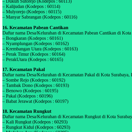
– Dukuh Sutorejo (Kodepos : 60113)
– Kalijudan (Kodepos : 60114)
– Mulyorejo (Kodepos : 60115)
– Manyar Sabrangan (Kodepos : 60116)
16. Kecamatan Pabean Cantikan
Daftar nama Desa/Kelurahan di Kecamatan Pabean Cantikan di Kota S
– Bongkaran (Kodepos : 60161)
– Nyamplungan (Kodepos : 60162)
– Krembangan Utara (Kodepos : 60163)
– Perak Timur (Kodepos : 60164)
– PerakUtara (Kodepos : 60165)
17. Kecamatan Pakal
Daftar nama Desa/Kelurahan di Kecamatan Pakal di Kota Surabaya, P
– Sombe Rejo (Kodepos : 60192)
– Tambak Dono (Kodepos : 60193)
– Benowo (Kodepos : 60195)
– Pakal (Kodepos : 60196)
– Babat Jerawat (Kodepos : 60197)
18. Kecamatan Rungkut
Daftar nama Desa/Kelurahan di Kecamatan Rungkut di Kota Surabaya,
– Kali Rungkut (Kodepos : 60293)
– Rungkut Kidul (Kodepos : 60293)