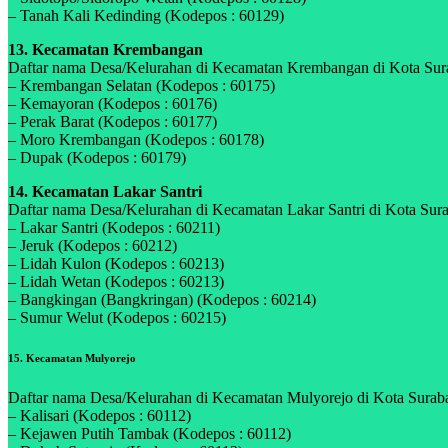
– Tanah Kali Kedinding (Kodepos : 60129)
13. Kecamatan Krembangan
Daftar nama Desa/Kelurahan di Kecamatan Krembangan di Kota Surab
– Krembangan Selatan (Kodepos : 60175)
– Kemayoran (Kodepos : 60176)
– Perak Barat (Kodepos : 60177)
– Moro Krembangan (Kodepos : 60178)
– Dupak (Kodepos : 60179)
14. Kecamatan Lakar Santri
Daftar nama Desa/Kelurahan di Kecamatan Lakar Santri di Kota Surab
– Lakar Santri (Kodepos : 60211)
– Jeruk (Kodepos : 60212)
– Lidah Kulon (Kodepos : 60213)
– Lidah Wetan (Kodepos : 60213)
– Bangkingan (Bangkringan) (Kodepos : 60214)
– Sumur Welut (Kodepos : 60215)
15. Kecamatan Mulyorejo
Daftar nama Desa/Kelurahan di Kecamatan Mulyorejo di Kota Surabay
– Kalisari (Kodepos : 60112)
– Kejawen Putih Tambak (Kodepos : 60112)