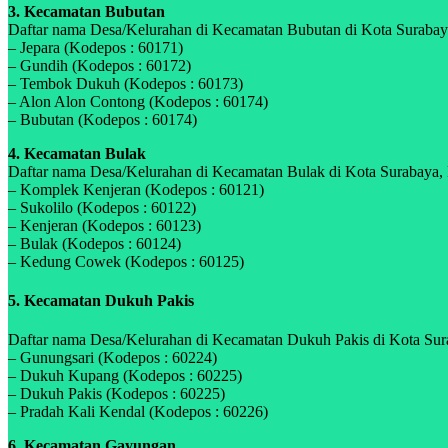
3. Kecamatan Bubutan
Daftar nama Desa/Kelurahan di Kecamatan Bubutan di Kota Surabaya,
– Jepara (Kodepos : 60171)
– Gundih (Kodepos : 60172)
– Tembok Dukuh (Kodepos : 60173)
– Alon Alon Contong (Kodepos : 60174)
– Bubutan (Kodepos : 60174)
4. Kecamatan Bulak
Daftar nama Desa/Kelurahan di Kecamatan Bulak di Kota Surabaya, P
– Komplek Kenjeran (Kodepos : 60121)
– Sukolilo (Kodepos : 60122)
– Kenjeran (Kodepos : 60123)
– Bulak (Kodepos : 60124)
– Kedung Cowek (Kodepos : 60125)
5. Kecamatan Dukuh Pakis
Daftar nama Desa/Kelurahan di Kecamatan Dukuh Pakis di Kota Surab
– Gunungsari (Kodepos : 60224)
– Dukuh Kupang (Kodepos : 60225)
– Dukuh Pakis (Kodepos : 60225)
– Pradah Kali Kendal (Kodepos : 60226)
6. Kecamatan Gayungan