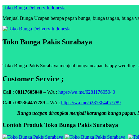
Skip
Toko Bunga Delivery Indonesia
to
Menjual Bunga Ucapan berupa papan bunga, bunga tangan, bunga vas, 
content
Toko Bunga Pakis Surabaya
Toko Bunga Pakis Surabaya menjual bunga ucapan happy wedding, anni
Customer Service ;
Call : 08117605040 –
WA :
https://wa.me/628117605040
Call : 085364457789 –
WA :
https://wa.me/6285364457789
Bunga ucapan dirangkai menjadi karangan bunga papan, bun
Contoh Produk Toko Bunga Pakis Surabaya