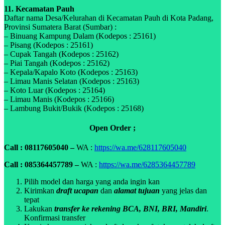
11. Kecamatan Pauh
Daftar nama Desa/Kelurahan di Kecamatan Pauh di Kota Padang,
Provinsi Sumatera Barat (Sumbar) :
– Binuang Kampung Dalam (Kodepos : 25161)
– Pisang (Kodepos : 25161)
– Cupak Tangah (Kodepos : 25162)
– Piai Tangah (Kodepos : 25162)
– Kepala/Kapalo Koto (Kodepos : 25163)
– Limau Manis Selatan (Kodepos : 25163)
– Koto Luar (Kodepos : 25164)
– Limau Manis (Kodepos : 25166)
– Lambung Bukit/Bukik (Kodepos : 25168)
Open Order ;
Call : 08117605040 –
WA :
https://wa.me/628117605040
Call : 085364457789 –
WA :
https://wa.me/6285364457789
Pilih model dan harga yang anda ingin kan
Kirimkan
draft ucapan
dan
alamat tujuan
yang jelas dan
tepat
Lakukan
transfer ke rekening BCA, BNI, BRI, Mandiri
.
Konfirmasi transfer