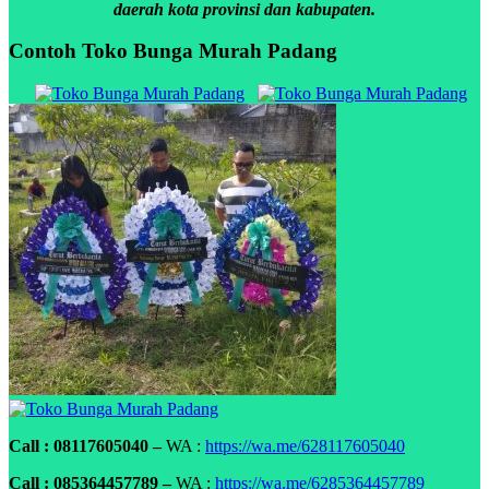
daerah kota provinsi dan kabupaten.
Contoh Toko Bunga Murah Padang
Call : 08117605040 –
WA :
https://wa.me/628117605040
Call : 085364457789 –
WA :
https://wa.me/6285364457789