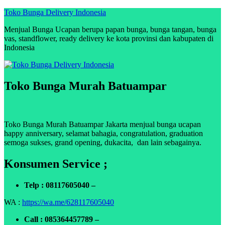
Skip
Toko Bunga Delivery Indonesia
to
Menjual Bunga Ucapan berupa papan bunga, bunga tangan, bunga
content
vas, standflower, ready delivery ke kota provinsi dan kabupaten di
Indonesia
Toko Bunga Murah Batuampar
Toko Bunga Murah Batuampar Jakarta menjual bunga ucapan
happy anniversary, selamat bahagia, congratulation, graduation
semoga sukses, grand opening, dukacita, dan lain sebagainya.
Konsumen Service ;
Telp : 08117605040 –
WA :
https://wa.me/628117605040
Call : 085364457789 –