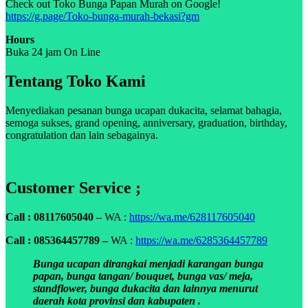
Check out Toko Bunga Papan Murah on Google!
https://g.page/Toko-bunga-murah-bekasi?gm
Hours
Buka 24 jam On Line
Tentang Toko Kami
Menyediakan pesanan bunga ucapan dukacita, selamat bahagia,
semoga sukses, grand opening, anniversary, graduation, birthday,
congratulation dan lain sebagainya.
Customer Service ;
Call : 08117605040 –
WA :
https://wa.me/628117605040
Call : 085364457789 –
WA :
https://wa.me/6285364457789
Bunga ucapan dirangkai menjadi karangan bunga
papan, bunga tangan/ bouquet, bunga vas/ meja,
standflower, bunga dukacita dan lainnya menurut
daerah kota provinsi dan kabupaten .