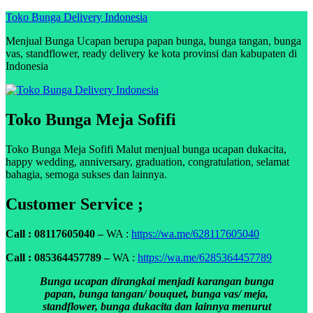
Skip
Toko Bunga Delivery Indonesia
to
Menjual Bunga Ucapan berupa papan bunga, bunga tangan, bunga
content
vas, standflower, ready delivery ke kota provinsi dan kabupaten di
Indonesia
Toko Bunga Meja Sofifi
Toko Bunga Meja Sofifi Malut menjual bunga ucapan dukacita,
happy wedding, anniversary, graduation, congratulation, selamat
bahagia, semoga sukses dan lainnya.
Customer Service ;
Call : 08117605040 –
WA :
https://wa.me/628117605040
Call : 085364457789 –
WA :
https://wa.me/6285364457789
Bunga ucapan dirangkai menjadi karangan bunga
papan, bunga tangan/ bouquet, bunga vas/ meja,
standflower, bunga dukacita dan lainnya menurut