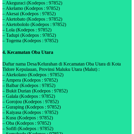
– Akeguraci (Kodepos : 97852)
– Akelamo (Kodepos : 97852)
– Akesai (Kodepos : 97852)
– Aketobato (Kodepos : 97852)
– Aketobololo (Kodepos : 97852)
– Lola (Kodepos : 97852)
– Tadupi (Kodepos : 97852)
– Togema (Kodepos : 97852)
4. Kecamatan Oba Utara
Daftar nama Desa/Kelurahan di Kecamatan Oba Utara di Kota
Tidore Kepulauan, Provinsi Maluku Utara (Malut) :
– Akekolano (Kodepos : 97852)
– Ampera (Kodepos : 97852)
– Balbar (Kodepos : 97852)
– Bukit Durian (Kodepos : 97852)
– Galala (Kodepos : 97852)
– Gorojou (Kodepos : 97852)
– Guraping (Kodepos : 97852)
– Kaiyasa (Kodepos : 97852)
– Kusu (Kodepos : 97852)
– Oba (Kodepos : 97852)
– Sofifi (Kodepos : 97852)
– Somahode (Kodepos : 97852)