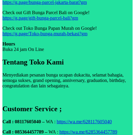
https://g.page/bunga-parcel-jakarta-barat?gm
Check out Gift Bunga Parcel Bali on Google!
https://g.page/gift-bunga-parcel-bali?gm
Check out Toko Bunga Papan Murah on Google!
https://g.page/Toko-bunga-murah-bekasi?gm
Hours
Buka 24 jam On Line
Tentang Toko Kami
Menyediakan pesanan bunga ucapan dukacita, selamat bahagia,
semoga sukses, grand opening, anniversary, graduation, birthday,
congratulation dan lain sebagainya.
Customer Service ;
Call : 08117605040 –
WA :
https://wa.me/628117605040
Call : 085364457789 –
WA :
https://wa.me/6285364457789