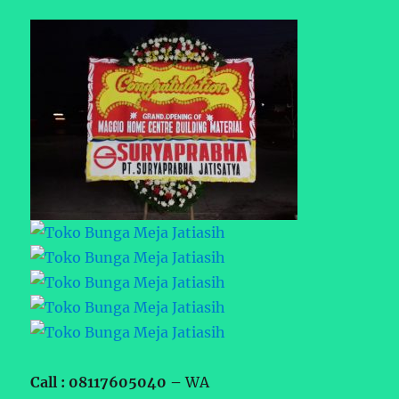
Call : 08117605040 –
WA