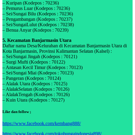
– Kuripan (Kodepos : 70236)
– Pemurus Luar (Kodepos : 70236)
– Sei/Sungai Bilu (Kodepos : 70236)
– Pengambangan (Kodepos : 70237)
– Sei/SungaiLulut (Kodepos : 70238)
– Benua Anyar (Kodepos : 70239)
5. Kecamatan Banjarmasin Utara
Daftar nama Desa/Kelurahan di Kecamatan Banjarmasin Utara di
Kota Banjarmasin, Provinsi Kalimantan Selatan (Kalsel) :
– Sei/Sungai Jingah (Kodepos : 70121)
– Surgi Mufti (Kodepos : 70122)
– Antasan Kecil Timur (Kodepos : 70123)
– Sei/Sungai Miai (Kodepos : 70123)
– Pangeran (Kodepos : 70124)
– Alalak Utara (Kodepos : 70125)
– AlalakSelatan (Kodepos : 70126)
– AlalakTengah (Kodepos : 70126)
– Kuin Utara (Kodepos : 70127)
Like dan follow ;
https://www.facebook.com/kembang888/
https://www.facebook.com/tokobungaindonesia898/