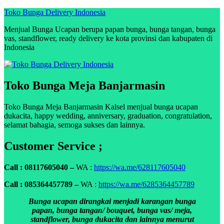
Skip
Toko Bunga Delivery Indonesia
to
Menjual Bunga Ucapan berupa papan bunga, bunga tangan, bunga
content
vas, standflower, ready delivery ke kota provinsi dan kabupaten di
Indonesia
Toko Bunga Meja Banjarmasin
Toko Bunga Meja Banjarmasin Kalsel menjual bunga ucapan
dukacita, happy wedding, anniversary, graduation, congratulation,
selamat bahagia, semoga sukses dan lainnya.
Customer Service ;
Call : 08117605040 –
WA :
https://wa.me/628117605040
Call : 085364457789 –
WA :
https://wa.me/6285364457789
Bunga ucapan dirangkai menjadi karangan bunga
papan, bunga tangan/ bouquet, bunga vas/ meja,
standflower, bunga dukacita dan lainnya menurut