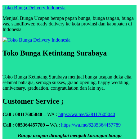
Skip
Toko Bunga Delivery Indonesia
to
Menjual Bunga Ucapan berupa papan bunga, bunga tangan, bunga
content
vas, standflower, ready delivery ke kota provinsi dan kabupaten di
Indonesia
Toko Bunga Ketintang Surabaya
Toko Bunga Ketintang Surabaya menjual bunga ucapan duka cita,
selamat bahagia, semoga sukses, grand opening, happy wedding,
anniversary, graduation, congratulation dan lain nya.
Customer Service ;
Call : 08117605040 –
WA :
https://wa.me/628117605040
Call : 085364457789 –
WA :
https://wa.me/6285364457789
Bunga ucapan dirangkai menjadi karangan bunga