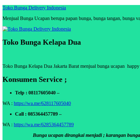
Skip
Toko Bunga Delivery Indonesia
to
Menjual Bunga Ucapan berupa papan bunga, bunga tangan, bunga vas, 
content
Toko Bunga Kelapa Dua
Toko Bunga Kelapa Dua Jakarta Barat menjual bunga ucapan happy ann
Konsumen Service ;
Telp : 08117605040 –
WA :
https://wa.me/628117605040
Call : 085364457789 –
WA :
https://wa.me/6285364457789
Bunga ucapan dirangkai menjadi ; karangan bunga p