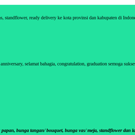
standflower, ready delivery ke kota provinsi dan kabupaten di Indon
iversary, selamat bahagia, congratulation, graduation semoga sukses,
apan, bunga tangan/ bouquet, bunga vas/ meja, standflower dan la