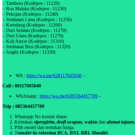
– Tambora (Kodepos : 11220)
– Roa Malaka (Kodepos : 11230)
– Pekojan (Kodepos : 11240)
– Jembatan Lima (Kodepos : 11250)
– Krendang (Kodepos : 11260)
– Duri Selatan (Kodepos : 11270)
– Duri Utara (Kodepos : 11270)
– Kali Anyar (Kodepos : 11310)
– Jembatan Besi (Kodepos : 11320)
– Angke (Kodepos : 11330)
WA :
https://wa.me/628117605040
–
Call : 08117605040
WhAtsapp :
https://wa.me/6285364457789
–
Telp : 085364457789
Whatsapp No kontak diatas
Kirimkan
sipengirim
,
draft ucapan,
waktu
dan
alamat tujuan
Pilih model dan tentukan harga.
T
ransfer ke rekening BCA, BNI, BRI, Mandiri
.