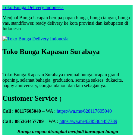
Skip
Toko Bunga Delivery Indonesia
to
Menjual Bunga Ucapan berupa papan bunga, bunga tangan, bunga
content
vas, standflower, ready delivery ke kota provinsi dan kabupaten di
Indonesia
Toko Bunga Kapasan Surabaya
Toko Bunga Kapasan Surabaya menjual bunga ucapan grand
opening, selamat bahagia, graduation, semoga sukses, dukacita,
happy anniversary, congratulation dan lain sebagainya.
Customer Service ;
Call : 08117605040 –
WA :
https://wa.me/628117605040
Call : 085364457789 –
WA :
https://wa.me/6285364457789
Bunga ucapan dirangkai menjadi karangan bunga