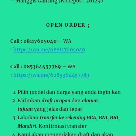
– Manggis Ganting (Kodepos : 26129)
OPEN ORDER ;
Call : 08117605040 –
WA
:
https://wa.me/628117605040
Call : 085364457789 –
WA
:
https://wa.me/6285364457789
Pilih model dan harga yang anda ingin kan
Kirimkan
draft ucapan
dan
alamat
tujuan
yang jelas dan tepat
Lakukan
transfer ke rekening BCA, BNI, BRI,
Mandiri
. Konfirmasi transfer
Kami akan mengerjakan draft dan akan