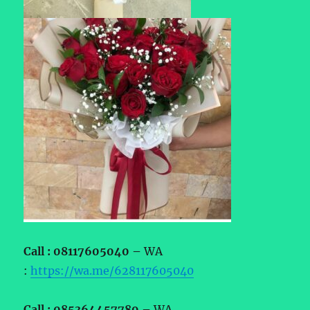
Call : 08117605040 –
WA
:
https://wa.me/628117605040
Call : 085364457789 –
WA